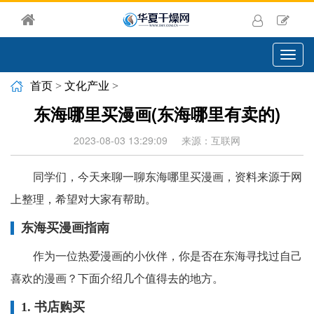
切
换
导
首页
>
文化产业
>
航
东海哪里买漫画(东海哪里有卖的)
2023-08-03 13:29:09
来源：互联网
同学们，今天来聊一聊东海哪里买漫画，资料来源于网
上整理，希望对大家有帮助。
东海买漫画指南
作为一位热爱漫画的小伙伴，你是否在东海寻找过自己
喜欢的漫画？下面介绍几个值得去的地方。
1. 书店购买