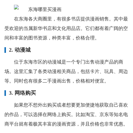
在东海各大商圈里，有很多书店提供漫画销售。其中最
受欢迎的当属新华书店和文化用品店。它们都有着广阔的空
间和丰富的图书资源，种类丰富，价格合理。
2. 动漫城
位于东海市区的动漫城是一个专门出售动漫产品的商
场。这里汇集了各类动漫相关商品，包括卡片、玩具、周边
等。同时也有很多二手漫画出售，价格相对便宜。
3. 网络购买
如果您不想外出购买或者想要更加便捷地获取自己喜欢
的作品，可以选择在网络上购买。比如淘宝、京东等知名电
商平台就有着极其丰富的漫画资源，并且价格也非常优惠。