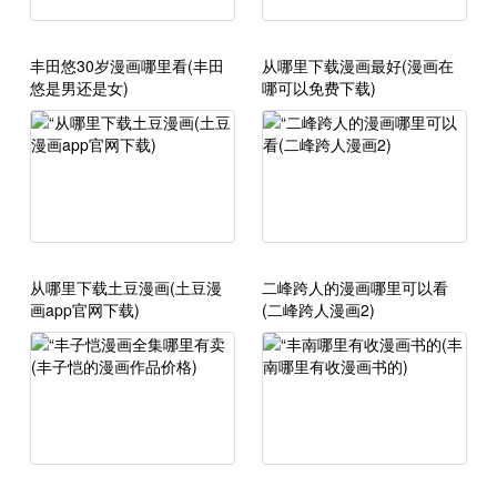
丰田悠30岁漫画哪里看(丰田
从哪里下载漫画最好(漫画在
悠是男还是女)
哪可以免费下载)
从哪里下载土豆漫画(土豆漫
二峰跨人的漫画哪里可以看
画app官网下载)
(二峰跨人漫画2)