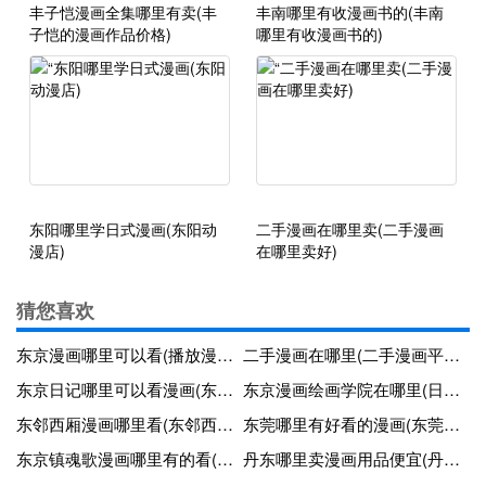
丰子恺漫画全集哪里有卖(丰
丰南哪里有收漫画书的(丰南
子恺的漫画作品价格)
哪里有收漫画书的)
东阳哪里学日式漫画(东阳动
二手漫画在哪里卖(二手漫画
漫店)
在哪里卖好)
猜您喜欢
东京漫画哪里可以看(播放漫画东京)
二手漫画在哪里(二手漫画平台)
东京日记哪里可以看漫画(东京日记回放)
东京漫画绘画学院在哪里(日本东京画院)
东邻西厢漫画哪里看(东邻西厢漫画完结了吗)
东莞哪里有好看的漫画(东莞有什么动漫周边店)
东京镇魂歌漫画哪里有的看(东京镇魂歌漫画)
丹东哪里卖漫画用品便宜(丹东动漫店)