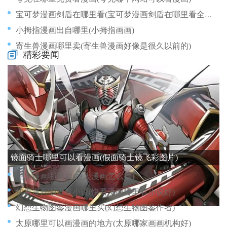
宝可梦漫画剑盾在哪里看(宝可梦漫画剑盾在哪里看全集)
小拇指漫画出自哪里(小拇指画画)
寄生兽漫画哪里卖(寄生兽漫画好像是很久以前的)
精彩要闻
奈良哪里有漫画可以看(奈良漫画)
庐阳哪里买漫画便宜点(庐江漫画)
小魔女学园在哪里看漫画(小魔女学园在哪里看漫画免费)
定时开启漫画哪里看(定时开启漫画十五话)
峡谷求生漫画在哪里(峡谷生活)
镜面骑士哪里可以看漫画(假面骑士镜飞彩图片)
巨人漫画哪里卖(巨人漫画怎么样)
快看漫画哪里看小说(快看漫画哪里看小说好)
幻想生物图鉴漫画哪里买(幻想生物图鉴作者)
太原哪里可以画漫画的地方(太原哪家画画机构好)