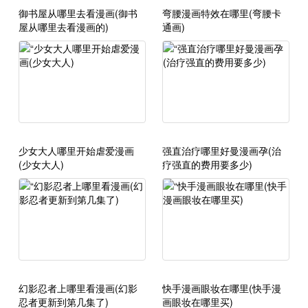
御书屋从哪里去看漫画(御书
弯腰漫画特效在哪里(弯腰卡
屋从哪里去看漫画的)
通画)
少女大人哪里开始虐爱漫画
强直治疗哪里好曼漫画孕(治
(少女大人)
疗强直的费用要多少)
幻影忍者上哪里看漫画(幻影
快手漫画眼妆在哪里(快手漫
忍者更新到第几集了)
画眼妆在哪里买)