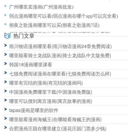
广州哪里卖漫画(广州漫画批发)
弱点漫画哪里可以看(弱点漫画在哪个app可以完全看)
彻夜之歌漫画哪里可以买(彻夜之歌漫画7话)
尼洛亚漫画哪里有的看(尼洛亚漫画哪里有的看啊)
热门文章
带你走进漫画里猜猜是哪里
雨川物语漫画哪里看(雨川物语漫画24章免费阅读)
徐州哪里能买到正版漫画(徐州动漫店)
哪里能看骑士龙战队漫画(骑士龙战队中文版免费)
韩国18漫画哪里课看
七猫免费阅读漫画在哪里看(七猫免费阅读怎么样)
哪里有完结的漫画(有完结的漫画吗)
中国漫画免费哪里下载(中国漫画免费版)
哪里可以搜到寓言漫画(寓言故事的漫画)
tapas漫画是哪里的软件
哪里能看漫画海贼王(在哪能看海贼王的漫画)
合肥漫画庄园在哪里建立(漫花庄园门票多少钱)