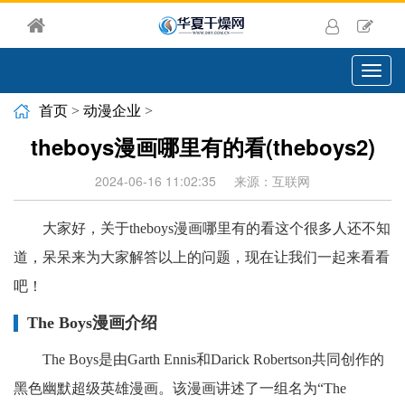
切
换
导
首页
>
动漫企业
>
航
theboys漫画哪里有的看(theboys2)
2024-06-16 11:02:35
来源：互联网
大家好，关于theboys漫画哪里有的看这个很多人还不知
道，呆呆来为大家解答以上的问题，现在让我们一起来看看
吧！
The Boys漫画介绍
The Boys是由Garth Ennis和Darick Robertson共同创作的
黑色幽默超级英雄漫画。该漫画讲述了一组名为“The