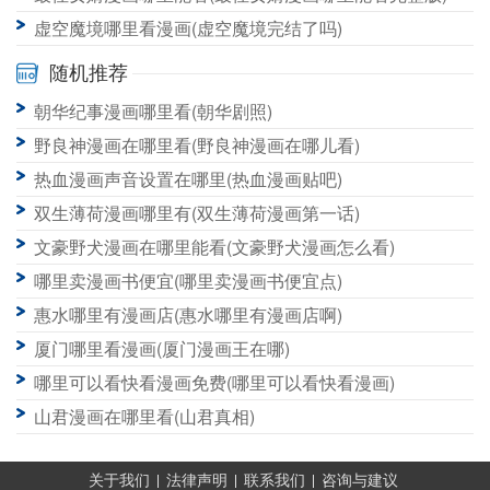
虚空魔境哪里看漫画(虚空魔境完结了吗)
随机推荐
朝华纪事漫画哪里看(朝华剧照)
野良神漫画在哪里看(野良神漫画在哪儿看)
热血漫画声音设置在哪里(热血漫画贴吧)
双生薄荷漫画哪里有(双生薄荷漫画第一话)
文豪野犬漫画在哪里能看(文豪野犬漫画怎么看)
哪里卖漫画书便宜(哪里卖漫画书便宜点)
惠水哪里有漫画店(惠水哪里有漫画店啊)
厦门哪里看漫画(厦门漫画王在哪)
哪里可以看快看漫画免费(哪里可以看快看漫画)
山君漫画在哪里看(山君真相)
关于我们
法律声明
联系我们
咨询与建议