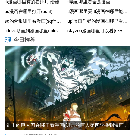
tk漫画哪里有的看(tkl手绘漫画在哪看)
tl动画哪里看全是漫画
uu漫画在哪里打开(uuhf)
tl漫画哪里买(tl漫画在哪里能看)
sq的合集哪里看漫画(sq什么漫画)
upi漫画作者的漫画在哪里看(《up》漫画)
tolove动画到漫画哪里(tolove一共多少集)
skyzen漫画哪里可以看(skyman)
今日推荐
进击的巨人四在哪里看漫画(进击的巨人第四季播到漫画哪里)