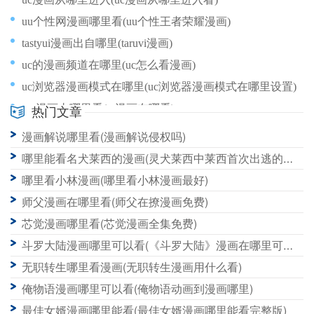
uu个性网漫画哪里看(uu个性王者荣耀漫画)
tastyui漫画出自哪里(taruvi漫画)
uc的漫画频道在哪里(uc怎么看漫画)
uc浏览器漫画模式在哪里(uc浏览器漫画模式在哪里设置)
ure漫画去哪里看(re漫画在哪看)
热门文章
THEO漫画哪里可以看(theo漫画资源)
漫画解说哪里看(漫画解说侵权吗)
snapchat在哪里安装漫画脸(snapchat的漫画脸)
哪里能看名犬莱西的漫画(灵犬莱西中莱西首次出逃的结果是什么)
哪里看小林漫画(哪里看小林漫画最好)
师父漫画在哪里看(师父在撩漫画免费)
芯觉漫画哪里看(芯觉漫画全集免费)
斗罗大陆漫画哪里可以看(《斗罗大陆》漫画在哪里可以看)
无职转生哪里看漫画(无职转生漫画用什么看)
俺物语漫画哪里可以看(俺物语动画到漫画哪里)
最佳女婿漫画哪里能看(最佳女婿漫画哪里能看完整版)