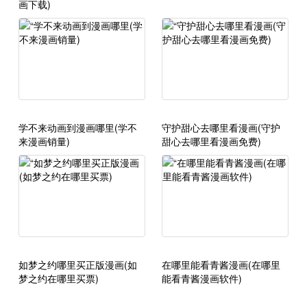
画下载)
学不来动画到漫画哪里(学不
守护甜心去哪里看漫画(守护
来漫画销量)
甜心去哪里看漫画免费)
如梦之约哪里买正版漫画(如
在哪里能看青酱漫画(在哪里
梦之约在哪里买票)
能看青酱漫画软件)