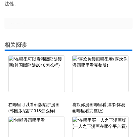
法性。
郑重声明：本文版权归原作者所有，转载文章仅为传播更多信息之目的，如有侵权行为，请第一时间联系我们修改或删除，多谢。
相关阅读
在哪里可以看韩版陷阱漫画
喜欢你漫画哪里看(喜欢你漫
(韩国版陷阱2018怎么样)
画哪里看完整版)