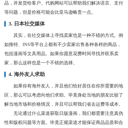
品，并发货给客户。代购网站可以帮助我们解决语言、支付
等问题，但是价格可能会比亚马逊略贵一点。
3. 日本社交媒体
其实，在社交媒体上寻找卖家也是一种不错的方式。例
如推特、INS等平台上都有不少卖家出售各种各样的商品，
包括漫画等文具用品。如果你愿意花费时间寻找并联系卖
家，那么这样也是一个不错的选择。
4. 海外友人求助
如果你有海外友人，并且他们恰好居住在你所需要的地
区，那么可以考虑向他们求助。毕竟身处当地的朋友比较了
解当地市场和价格情况，并且可以帮我们省去运费等成本。
无论通过什么渠道获取日版漫画，我们都需要注意真伪
性和版权问题等方面。毕竟正规渠道才能保证商品品质和合