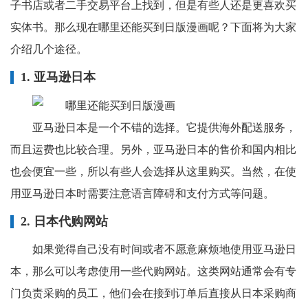
子书店或者二手交易平台上找到，但是有些人还是更喜欢买
实体书。那么现在哪里还能买到日版漫画呢？下面将为大家
介绍几个途径。
1. 亚马逊日本
亚马逊日本是一个不错的选择。它提供海外配送服务，
而且运费也比较合理。另外，亚马逊日本的售价和国内相比
也会便宜一些，所以有些人会选择从这里购买。当然，在使
用亚马逊日本时需要注意语言障碍和支付方式等问题。
2. 日本代购网站
如果觉得自己没有时间或者不愿意麻烦地使用亚马逊日
本，那么可以考虑使用一些代购网站。这类网站通常会有专
门负责采购的员工，他们会在接到订单后直接从日本采购商