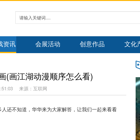
戏资讯
会展活动
创意作品
文化
画(画江湖动漫顺序怎么看)
:51:03
来源：互联网
多人还不知道，华华来为大家解答，让我们一起来看看