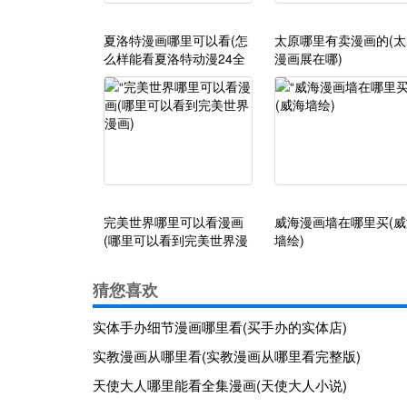
夏洛特漫画哪里可以看(怎
太原哪里有卖漫画的(太
么样能看夏洛特动漫24全
漫画展在哪)
集)
完美世界哪里可以看漫画
威海漫画墙在哪里买(威
(哪里可以看到完美世界漫
墙绘)
画)
猜您喜欢
实体手办细节漫画哪里看(买手办的实体店)
实教漫画从哪里看(实教漫画从哪里看完整版)
天使大人哪里能看全集漫画(天使大人小说)