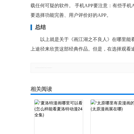
载任何可疑的软件。 手机APP要注意：有些手机
要选择功能完善、用户评价好的APP。
总结
以上就是关于《画江湖之不良人》在哪里能
上途径来欣赏这部经典作品。但是，在选择观看
郑重声明：本文版权归原作者所有，转载文章仅为传播更多信息之目的，如有侵权行为，请第一时间联系我们修改或删除，多谢。
相关阅读