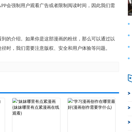
APP会强制用户观看广告或者限制阅读时间，因此我们需
看到的介绍。如果你是这部漫画的粉丝，那么可以通过以
途径时，我们需要注意版权、安全和用户体验等问题。