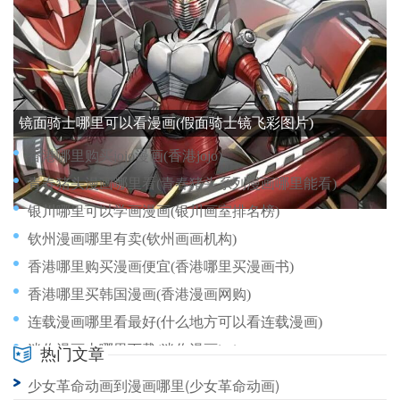
阴兽漫画哪里有(阴兽1080p下载)
雷电将军漫画哪里看(雷电将军条漫)
铜臭漫画哪里看(铜臭百科)
镜面骑士哪里可以看漫画(假面骑士镜飞彩图片)
香港哪里购买jojo漫画(香港jojo)
青春猪头漫画哪里看(青春猪头系列漫画哪里能看)
银川哪里可以学画漫画(银川画室排名榜)
钦州漫画哪里有卖(钦州画画机构)
香港哪里购买漫画便宜(香港哪里买漫画书)
香港哪里买韩国漫画(香港漫画网购)
连载漫画哪里看最好(什么地方可以看连载漫画)
迷你漫画去哪里下载(迷你漫画ios)
热门文章
迷雾城漫画哪里连载(迷雾城市)
少女革命动画到漫画哪里(少女革命动画)