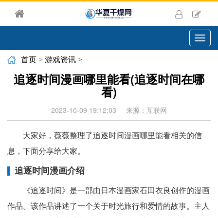
切
换
导
首页
>
游戏资讯
>
航
追逐时间漫画哪里能看(追逐时间在哪
看)
2023-10-09 19:12:03
来源：互联网
大家好，薇薇整理了追逐时间漫画哪里能看相关的信
息，下面分享给大家。
追逐时间漫画介绍
《追逐时间》是一部由日本漫画家石田衣良创作的漫画
作品。该作品讲述了一个关于时光旅行和爱情的故事。主人