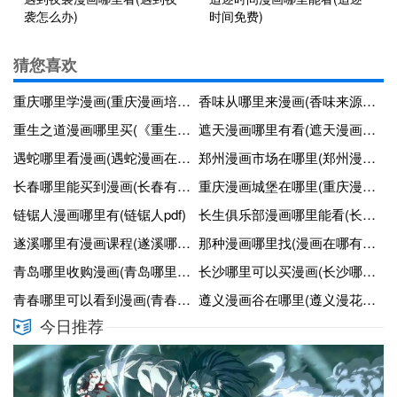
袭怎么办)
时间免费)
猜您喜欢
重庆哪里学漫画(重庆漫画培训学校)
香味从哪里来漫画(香味来源于)
重生之道漫画哪里买(《重生之道》漫画在哪里看)
遮天漫画哪里有看(遮天漫画哪里可以看)
遇蛇哪里看漫画(遇蛇漫画在哪个软件可以看)
郑州漫画市场在哪里(郑州漫画店)
长春哪里能买到漫画(长春有没有动漫店)
重庆漫画城堡在哪里(重庆漫画城堡在哪里拍的)
链锯人漫画哪里有(链锯人pdf)
长生俱乐部漫画哪里能看(长生俱乐部漫画哪里能看全集)
遂溪哪里有漫画课程(遂溪哪里有漫画课程的地方)
那种漫画哪里找(漫画在哪有的看)
青岛哪里收购漫画(青岛哪里有卖漫画书的店)
长沙哪里可以买漫画(长沙哪里可以买漫画书)
青春哪里可以看到漫画(青春漫画首页下载)
遵义漫画谷在哪里(遵义漫花谷好玩吗)
今日推荐