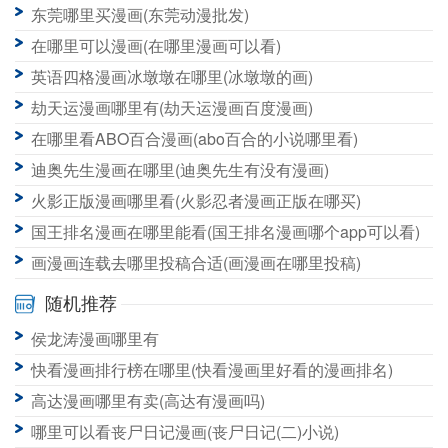
长城哪里有颜色漫画(长城有颜色简笔画)
东莞哪里买漫画(东莞动漫批发)
在哪里可以漫画(在哪里漫画可以看)
英语四格漫画冰墩墩在哪里(冰墩墩的画)
劫天运漫画哪里有(劫天运漫画百度漫画)
在哪里看ABO百合漫画(abo百合的小说哪里看)
迪奥先生漫画在哪里(迪奥先生有没有漫画)
火影正版漫画哪里看(火影忍者漫画正版在哪买)
国王排名漫画在哪里能看(国王排名漫画哪个app可以看)
画漫画连载去哪里投稿合适(画漫画在哪里投稿)
随机推荐
侯龙涛漫画哪里有
快看漫画排行榜在哪里(快看漫画里好看的漫画排名)
高达漫画哪里有卖(高达有漫画吗)
哪里可以看丧尸日记漫画(丧尸日记(二)小说)