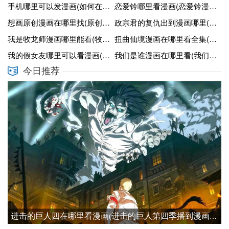
手机哪里可以发漫画(如何在手机上发布漫画)
恋爱铃哪里看漫画(恋爱铃漫画更新完了吗)
想画原创漫画在哪里找(原创的漫画)
政宗君的复仇出到漫画哪里(政宗君的复仇漫画多少话揭穿)
我是牧龙师漫画哪里能看(牧龙师漫画免费下拉式漫画星球)
扭曲仙境漫画在哪里看全集(扭曲仙境漫画在哪里看全集高清)
我的假女友哪里可以看漫画(我的假女友正在防御)
我们是谁漫画在哪里看(我们是谁乙方漫画)
今日推荐
进击的巨人四在哪里看漫画(进击的巨人第四季播到漫画哪里)