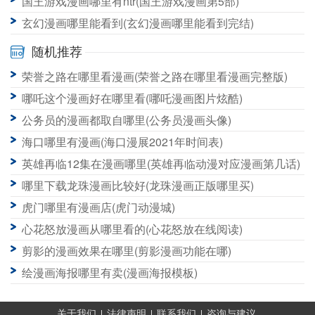
国王游戏漫画哪里有ntr(国王游戏漫画第5部)
玄幻漫画哪里能看到(玄幻漫画哪里能看到完结)
随机推荐
荣誉之路在哪里看漫画(荣誉之路在哪里看漫画完整版)
哪吒这个漫画好在哪里看(哪吒漫画图片炫酷)
公务员的漫画都取自哪里(公务员漫画头像)
海口哪里有漫画(海口漫展2021年时间表)
英雄再临12集在漫画哪里(英雄再临动漫对应漫画第几话)
哪里下载龙珠漫画比较好(龙珠漫画正版哪里买)
虎门哪里有漫画店(虎门动漫城)
心花怒放漫画从哪里看的(心花怒放在线阅读)
剪影的漫画效果在哪里(剪影漫画功能在哪)
绘漫画海报哪里有卖(漫画海报模板)
关于我们
法律声明
联系我们
咨询与建议