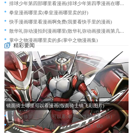
排球少年第四部哪里看漫画(排球少年第四季漫画在哪里看)
拳皇漫画哪里卖(拳皇漫画哪里卖的好)
快手漫画哪里看漫画啊免费(我要看快手里的漫画)
散华礼弥动漫拍到漫画哪里(散华礼弥动画接漫画第几话)
掌中之物漫画哪里卖的多(掌中之物漫画集)
精彩要闻
性之剧毒漫画版哪里有(性之剧毒主要讲的是什么)
我是御龙者漫画哪里可以看(我是御龙者漫画哪里可以看完整版)
我想当个大坏蛋漫画在哪里(我要当个大坏蛋漫画出)
执剑者漫画哪里追漫画的(执剑者漫画下拉式)
我现在想要你的哪里漫画(现在我想要你的那里漫画)
镜面骑士哪里可以看漫画(假面骑士镜飞彩图片)
愿拳阿修罗漫画哪里可以看(拳愿阿修罗漫画原版)
折纸战士漫画哪里看(折纸战士漫画全集下载)