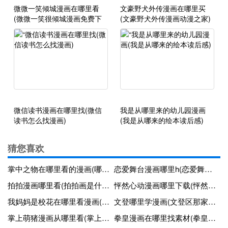
微微一笑倾城漫画在哪里看
文豪野犬外传漫画在哪里买
(微微一笑很倾城漫画免费下
(文豪野犬外传漫画动漫之家)
拉式6)
微信读书漫画在哪里找(微信
我是从哪里来的幼儿园漫画
读书怎么找漫画)
(我是从哪来的绘本读后感)
猜您喜欢
掌中之物在哪里看的漫画(哪里可以看掌中之物的漫画)
恋爱舞台漫画哪里h(恋爱舞台漫画一共多少话)
拍拍漫画哪里看(拍拍画是什么)
怦然心动漫画哪里下载(怦然心动漫画资源)
我妈妈是校花在哪里看漫画(我妈妈是校花在哪里看漫画全集)
文登哪里学漫画(文登区那家美术教育最好)
掌上萌猪漫画从哪里看(掌上萌珠漫画小说叫什么)
拳皇漫画在哪里找素材(拳皇漫画全集在哪里能看)