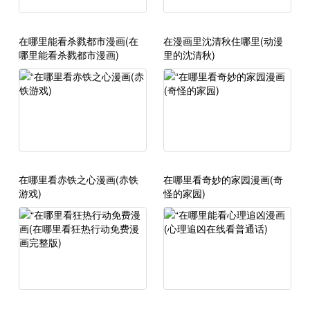
在哪里能看杀戮都市漫画(在
在漫画里沈清秋住哪里(动漫
哪里能看杀戮都市漫画)
里的沈清秋)
在哪里看赤铁之心漫画(赤铁
在哪里看奇妙的家园漫画(奇
游戏)
怪的家园)