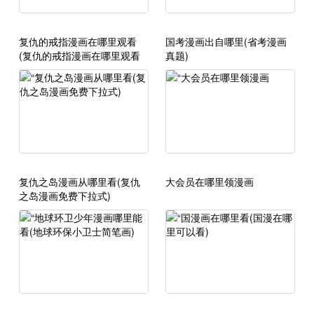
复仇的戒指漫画在哪里观看
国考漫画出自哪里(省考漫画
(复仇的戒指漫画在哪里观看
真题)
免费)
复仇之岛漫画从哪里看(复仇
大会员在哪里领漫画
之岛漫画免费下拉式)