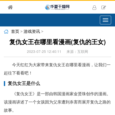
切
换
导
首页
>
游戏资讯
>
航
复仇女王在哪里看漫画(复仇的王女)
2023-07-25 12:40:11
来源：互联网
今天红红为大家带来复仇女王在哪里看漫画，让我们一
起往下看看吧！
复仇女王是什么
《复仇女王》是一部由韩国漫画家金贤珠创作的漫画。
该漫画讲述了一个女孩因为父亲遭到杀害而展开复仇之路的
故事。