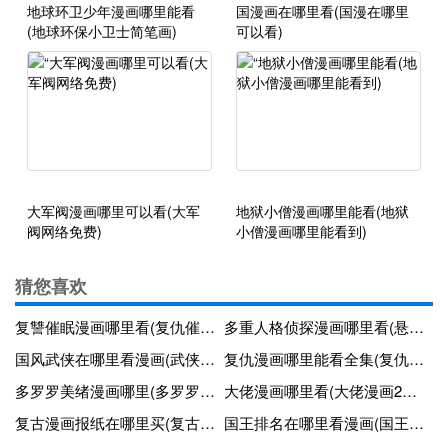
地球环卫少年漫画哪里能看
国漫画在哪里看(国漫在哪里
(地球环保小卫士简笔画)
可以看)
大军阀漫画哪里可以看(大军
地狱小僧漫画哪里能看(地狱
阀网络免费)
小僧漫画哪里能看到)
猜您喜欢
复讐催眠漫画哪里看(复仇催眠术)
多重人格侦探漫画哪里看(悬疑片多重人格)
国风武侠在哪里看漫画(武侠国漫有哪些最好看)
复仇漫画哪里能看全集(复仇漫画哪里能看全集高清)
多罗罗美绪漫画哪里(多罗罗的漫画)
大佬漫画哪里看(大佬漫画200828-6)
复古漫画报纸在哪里买(复古漫画画风)
国王排名在哪里看漫画(国王排名漫画在哪个平台)