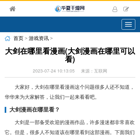
切
换
导
首页
>
游戏资讯
>
航
大剑在哪里看漫画(大剑漫画在哪里可以
看)
2023-07-24 10:13:05
来源：互联网
大家好，大剑在哪里看漫画这个问题很多人还不知道，
华华来为大家解答，让我们一起来看看吧。
大剑漫画在哪里看？
大剑是一部备受欢迎的漫画作品，许多漫迷都非常喜欢
它。但是，很多人不知道该在哪里看到这部漫画。下面我们