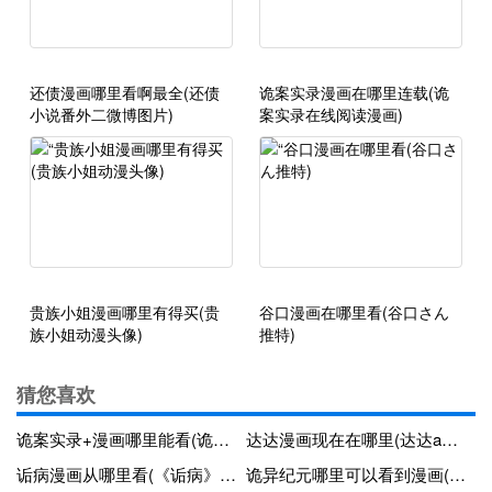
还债漫画哪里看啊最全(还债
诡案实录漫画在哪里连载(诡
小说番外二微博图片)
案实录在线阅读漫画)
贵族小姐漫画哪里有得买(贵
谷口漫画在哪里看(谷口さん
族小姐动漫头像)
推特)
猜您喜欢
诡案实录+漫画哪里能看(诡案实录漫画全集腾讯漫画)
达达漫画现在在哪里(达达app官网)
诟病漫画从哪里看(《诟病》漫画)
诡异纪元哪里可以看到漫画(诡异纪元哪里可以看到漫画完整版)