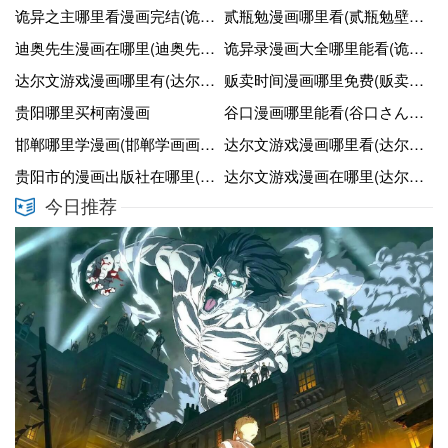
诡异之主哪里看漫画完结(诡异之主漫画免费观看)
贰瓶勉漫画哪里看(贰瓶勉壁纸)
迪奥先生漫画在哪里(迪奥先生有没有漫画)
诡异录漫画大全哪里能看(诡异录漫画大全哪里能看啊)
达尔文游戏漫画哪里有(达尔文游戏漫画哪里看)
贩卖时间漫画哪里免费(贩卖时间什么意思)
贵阳哪里买柯南漫画
谷口漫画哪里能看(谷口さん推特)
邯郸哪里学漫画(邯郸学画画好的地方吗)
达尔文游戏漫画哪里看(达尔文游戏漫画更新完了吗)
贵阳市的漫画出版社在哪里(贵阳漫画展时间)
达尔文游戏漫画在哪里(达尔文游戏漫画百度百科)
今日推荐