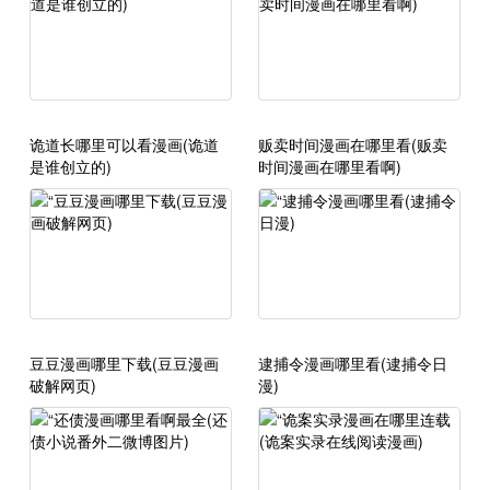
诡道长哪里可以看漫画(诡道
贩卖时间漫画在哪里看(贩卖
是谁创立的)
时间漫画在哪里看啊)
豆豆漫画哪里下载(豆豆漫画
逮捕令漫画哪里看(逮捕令日
破解网页)
漫)