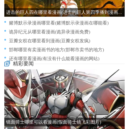
进击的巨人四在哪里看漫画(进击的巨人第四季播到漫画哪里)
赌博默示录漫画哪里看(赌博默示录漫画在哪能看)
诡异纪元从哪里看漫画(诡异录漫画免费)
豆瓣女权在哪里看到漫画(豆瓣女权发疯)
邯郸哪里有卖漫画书的地方(邯郸市卖书的地方)
还有哪里看漫画(有没有什么能看漫画的网站)
精彩要闻
诟病在哪里看漫画(诟病漫画完结了吗)
还有哪里可以看成人漫画(还有哪里可以看成人漫画的)
还有哪里能看漫画(还有哪里能看漫画的软件)
诡异奇谈漫画在哪里(诡异奇谈漫画下拉式)
邓州哪里学漫画的好(邓州哪里学漫画的好点)
镜面骑士哪里可以看漫画(假面骑士镜飞彩图片)