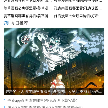
好看漫画在哪里下载漫画(怎么下载好看漫画)
夸克漫画哪里看啊(夸克漫画在哪里看)
姜草漫画公寓哪里看(姜草漫画26年图)
孔克南漫画哪里看(孔克珠图片)
姜草漫画哪里有得看(姜草漫画哪里有得看的)
好看漫画大全哪里能看(好看漫画大全哪里能看)
今日推荐
进击的巨人四在哪里看漫画(进击的巨人第四季播到漫画哪里)
夸克app漫画库在哪里(夸克漫画下载安装)
姐妹3在哪里看漫画(姐妹3在哪里看漫画全集)