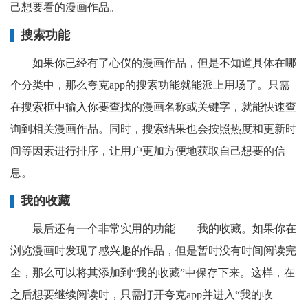
己想要看的漫画作品。
搜索功能
如果你已经有了心仪的漫画作品，但是不知道具体在哪
个分类中，那么夸克app的搜索功能就能派上用场了。只需
在搜索框中输入你要查找的漫画名称或关键字，就能快速查
询到相关漫画作品。同时，搜索结果也会按照热度和更新时
间等因素进行排序，让用户更加方便地获取自己想要的信
息。
我的收藏
最后还有一个非常实用的功能——我的收藏。如果你在
浏览漫画时发现了感兴趣的作品，但是暂时没有时间阅读完
全，那么可以将其添加到“我的收藏”中保存下来。这样，在
之后想要继续阅读时，只需打开夸克app并进入“我的收