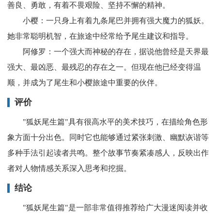
善良、勇敢，有着不畏艰险、坚持不懈的精神。
小樱：一只身上有着九条尾巴并拥有强大魔力的狐妖。
她非常聪明机智，在旅途中经常给予尾生建议和指导。
阿修罗：一个强大而神秘的存在，据说他曾经是天界最
强大、最凶恶、最残忍的存在之一。但现在他已经变得温
顺，并成为了尾生和小樱旅途中重要的伙伴。
评价
"狐妖尾生篇"具有很高水平的美术技巧，在描绘角色形
象方面十分出色。同时它也能够通过紧张刺激、幽默诙谐等
多种手法引起读者共鸣。整个故事节奏紧凑感人，反映出作
者对人物情感关系深入思考和挖掘。
结论
"狐妖尾生篇"是一部非常值得推荐给广大漫迷阅读并收