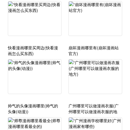
快看漫画哪里买周边(快看漫
崩坏漫画哪里有(崩坏漫画站
画怎么买东西)
官方)
帅气的头像漫画哪里(帅气的
广州哪里可以做漫画衣服(广
头像(动漫))
州哪里可以做漫画衣服的地
方)