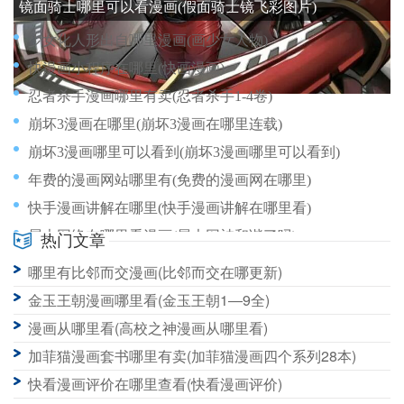
镜面骑士哪里可以看漫画(假面骑士镜飞彩图片)
少女化人形出自哪里漫画(画少女人物)
快漫画小程序在哪里(快画漫画)
忍者杀手漫画哪里有卖(忍者杀手1-4卷)
崩坏3漫画在哪里(崩坏3漫画在哪里连载)
崩坏3漫画哪里可以看到(崩坏3漫画哪里可以看到)
年费的漫画网站哪里有(免费的漫画网在哪里)
快手漫画讲解在哪里(快手漫画讲解在哪里看)
屠夫网络在哪里看漫画(屠夫网被和谐了吗)
热门文章
弱小英雄哪里看漫画最全(弱小的弱)
哪里有比邻而交漫画(比邻而交在哪更新)
强殖装甲漫画哪里购买(强殖装甲漫画pdf下载)
金玉王朝漫画哪里看(金玉王朝1―9全)
漫画从哪里看(高校之神漫画从哪里看)
加菲猫漫画套书哪里有卖(加菲猫漫画四个系列28本)
快看漫画评价在哪里查看(快看漫画评价)