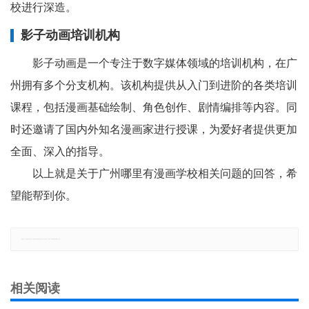
校进行深造。
影子动画培训机构
影子动画是一个专注于数字媒体领域的培训机构，在广
州拥有多个分支机构。该机构提供从入门到进阶的各类培训
课程，包括漫画基础绘制、角色创作、剧情编排等内容。同
时还邀请了国内外知名漫画家进行授课，为爱好者提供更加
全面、深入的指导。
以上就是关于广州哪里有漫画学校相关问题的回答，希
望能帮到你。
郑重声明：本文版权归原作者所有，转载文章仅为传播更多信息之目的，如有侵权行为，请第一时间联系我们修改或删除，多谢。
相关阅读