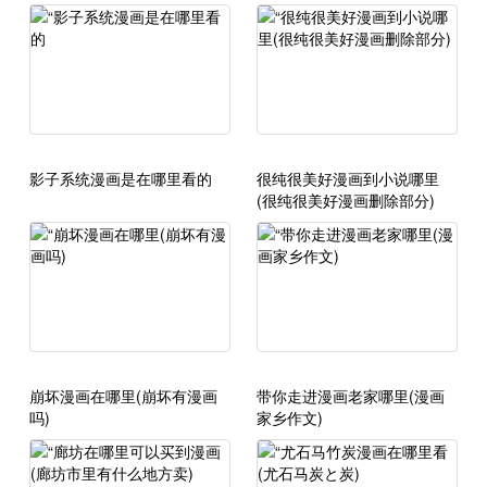
影子系统漫画是在哪里看的
很纯很美好漫画到小说哪里
(很纯很美好漫画删除部分)
崩坏漫画在哪里(崩坏有漫画
带你走进漫画老家哪里(漫画
吗)
家乡作文)