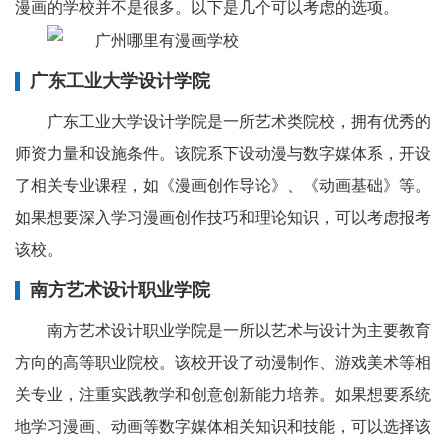
漫画的学校并不是很多。以下是几个可以考虑的选项。
广东工业大学设计学院
广东工业大学设计学院是一所艺术类院校，拥有优秀的
师资力量和设施条件。该院系下设动漫与数字媒体系，开设
了相关专业课程，如《漫画创作导论》、《动画基础》等。
如果想要深入学习漫画创作技巧和理论知识，可以考虑报考
该校。
南方艺术设计职业学院
南方艺术设计职业学院是一所以艺术与设计为主要教育
方向的高等职业院校。该校开设了动漫制作、游戏美术等相
关专业，注重实践教学和创意创新能力培养。如果想要系统
地学习漫画、动画等数字媒体相关知识和技能，可以选择该