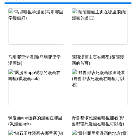
马坝哪里学漫画(马坝哪里学
陌陌漫画主页在哪里(陌陌漫
漫画好)
画的首页)
飒漫画app缓存的漫画在哪里
野兽都该死漫画哪里能看(野
(飒漫画apk)
兽都该死漫画在哪里可以看)