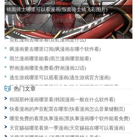
镜面骑士哪里可以看漫画(假面骑士镜飞彩图片)
青岛哪里有批发漫画(青岛哪里有批发漫画的)
香港漫画书店哪里有(香港漫画书代购)
霓虹漫画去哪里看(霓虹漫画是什么)
飒漫画要去哪里订阅(飒漫画在哪个软件看)
雨兰漫画哪里能看(雨兰漫画哪里能看)
野画漫画哪里免费看(野画漫画22话)
逃生游戏哪里可以观看漫画(逃生游戏官方漫画)
陷入深渊哪里能看漫画全集(陷入深渊漫画从哪里看)
热门文章
铜仁哪里有漫画班的(铜仁哪里有漫画班的地方)
韩国那种漫画哪里看(韩国漫画一般在什么软件看)
马疯子漫画全集哪里有(疯子漫画全集100)
快看漫画的声音配置在哪里(快看漫画怎么音量键翻页)
哪里免费的看黑执事漫画(黑执事漫画哪个软件能看免费)
天官赐福哪里看第一季漫画(天官赐福在哪可以看漫画)