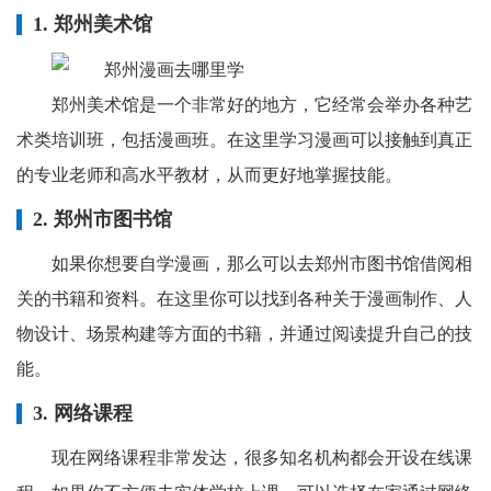
1. 郑州美术馆
郑州美术馆是一个非常好的地方，它经常会举办各种艺
术类培训班，包括漫画班。在这里学习漫画可以接触到真正
的专业老师和高水平教材，从而更好地掌握技能。
2. 郑州市图书馆
如果你想要自学漫画，那么可以去郑州市图书馆借阅相
关的书籍和资料。在这里你可以找到各种关于漫画制作、人
物设计、场景构建等方面的书籍，并通过阅读提升自己的技
能。
3. 网络课程
现在网络课程非常发达，很多知名机构都会开设在线课