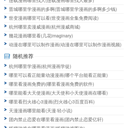
连载漫画哪里找人(连载漫画哪里找人最多)
晋城哪里学漫画的多啊(晋城哪里学漫画的多啊多少钱)
世变漫画哪里可以看(世变漫画全集免费阅读)
杭州哪里卖漫威漫画(杭州漫威商城)
幾花漫画哪里看(几花imaginary)
动漫在哪里可以制作漫画(动漫在哪里可以制作漫画视频)
随机推荐
杭州哪里学漫画(杭州漫画学徒)
哪里可以看正能量动漫漫画(哪个平台能看正能量)
哪里看漫画免费的(哪里看漫画免费的软件)
哪里能看大天使漫画(大天使和小天使漫画在哪看)
哪里看烈火雄心3漫画(烈火雄心3百度百科)
天漫漫画哪里能看(天漫·轻小说)
团内禁止恋爱在哪里看漫画(团内禁止恋爱亿轩)