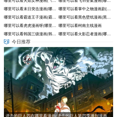
哪里可以看火焰女神漫画(《火焰女神》)
哪里可以看飞羽全集漫画(哪里可以看飞羽全集漫画啊)
哪里可以看末日突击漫画(哪里可以看末日突击漫画)
哪里可以看掌中之物漫画剧(哪里可以看掌中之物漫画剧情)
哪里可以看霸道王子漫画(霸道王子的绝对命令漫画免费下拉式土豪漫画)
哪里可以看黑色壁纸漫画(黑色壁纸下载)
哪里可以看虎虎漫画呀(哪里可以看虎虎漫画呀视频)
哪里可以看柯南主线漫画
哪里可以看韩国三级漫画(韩国在哪看漫画)
哪里可以看火影忍者漫画(哪里可以看火影忍者漫画免费)
今日推荐
进击的巨人四在哪里看漫画(进击的巨人第四季播到漫画哪里)