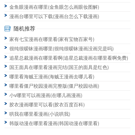
金鱼眼漫画在哪里(金鱼眼怎么画眼妆图解)
漫画台哪里可以下载(漫画台怎么下载漫画)
随机推荐
家有七宝漫画在哪里看(家有宝物百家号)
很纯很暧昧漫画哪里(很纯很暧昧漫画没画完是吗)
追星总裁漫画在哪里看啊(追星总裁漫画在哪里看啊免费)
国王面具在哪里看漫画完结(国王的面具是红色)
哪里看海贼王漫画(海贼王漫画去哪儿看)
哪里看僵尸校园漫画完整版(僵尸校园动画)
小v哪里可以画漫画(在哪儿画漫画)
胶衣漫画哪里可以看(胶衣百度百科)
哄我在哪里看漫画(小说哄我)
韩版动漫在哪里看漫画(韩国动漫在哪里看)