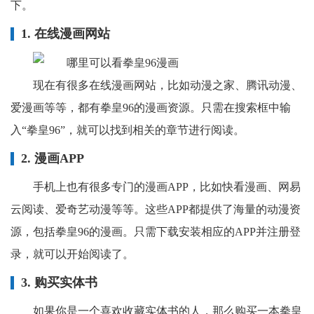
下。
1. 在线漫画网站
现在有很多在线漫画网站，比如动漫之家、腾讯动漫、
爱漫画等等，都有拳皇96的漫画资源。只需在搜索框中输
入“拳皇96”，就可以找到相关的章节进行阅读。
2. 漫画APP
手机上也有很多专门的漫画APP，比如快看漫画、网易
云阅读、爱奇艺动漫等等。这些APP都提供了海量的动漫资
源，包括拳皇96的漫画。只需下载安装相应的APP并注册登
录，就可以开始阅读了。
3. 购买实体书
如果你是一个喜欢收藏实体书的人，那么购买一本拳皇