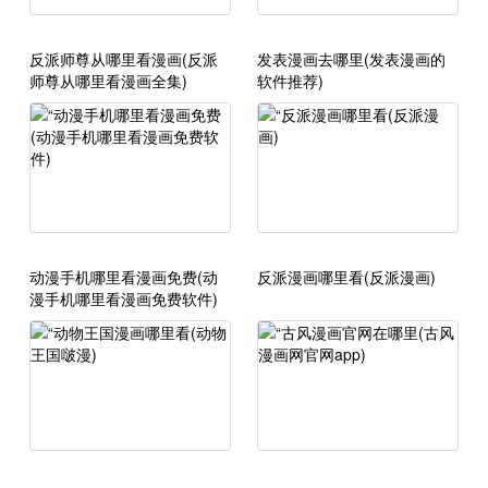
反派师尊从哪里看漫画(反派
发表漫画去哪里(发表漫画的
师尊从哪里看漫画全集)
软件推荐)
动漫手机哪里看漫画免费(动
反派漫画哪里看(反派漫画)
漫手机哪里看漫画免费软件)