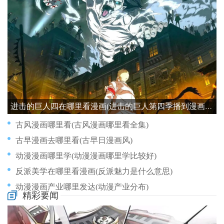
进击的巨人四在哪里看漫画(进击的巨人第四季播到漫画哪里)
古风漫画哪里看(古风漫画哪里看全集)
古早漫画去哪里看(古早日漫画风)
动漫漫画哪里学(动漫漫画哪里学比较好)
反派美学在哪里看漫画(反派魅力是什么意思)
动漫漫画产业哪里发达(动漫产业分布)
精彩要闻
动漫红线哪里可以看到漫画(动画红线在线观看)
反派魔女在哪里看漫画(反派魔女的自救计划漫画免费下拉式六漫画)