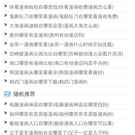
动漫漫画小说周边从哪里买(一般动漫周边在哪里买)
快看漫画钱包在哪里找(快看漫画收费漫画怎么看)
鬼眼狂刀在哪里看漫画(鬼眼狂刀在哪里看漫画免费)
大海漫画滤镜在哪里设置(漫画大海怎么画)
惠州哪里有卖漫画(惠州有动漫店吗)
金田一漫画哪里看(金田一漫画什么时候开始连载)
宫崎骏漫画云画法出自哪里(宫崎骏动漫云朵图片高清)
海口哪里有漫画出租(海口有动漫店吗卖手办的)
韩国漫画从哪里看最全(韩国漫画哪里看最好)
精武门漫画在哪里下载(精武门漫画6)
随机推荐
电脑漫画神器在哪里(电脑漫画神器在哪里找到)
福州哪里有卖原版漫画(福州哪里有卖原版漫画的)
极致漫画入口在哪里(极致漫画入口在哪里可以看)
父子是非漫画组合去哪里了(父子一定是儿子吗)