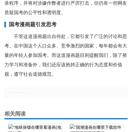
录程序，并将对涉嫌作弊者进行严厉打击，但仍有一些网友
质疑国考的公平性和透明度。
国考漫画题引发思考
不管这道漫画题出自何处，它都引发了广泛的讨论和思
考。在中国这个人口众多、竞争激烈的国家，每年都会有大
量的年轻人参加国考。而这道漫画题目则提醒我们，除了努
力学习和准备外，我们还应该抱持正确的行为态度和价值
观，遵守社会道德规范。
郑重声明：本文版权归原作者所有，转载文章仅为传播更多信息之目的，如有侵权行为，请第一时间联系我们修改或删除，多谢。
相关阅读