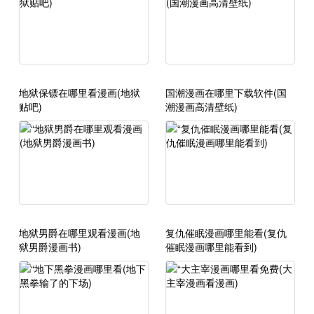
地狱保镖在哪里看漫画(地狱
国潮漫画在哪里下载软件(国
贴吧)
潮漫画高清壁纸)
地狱男爵在哪里观看漫画(地
复仇催眠漫画哪里能看(复仇
狱男爵漫画书)
催眠漫画哪里能看到)