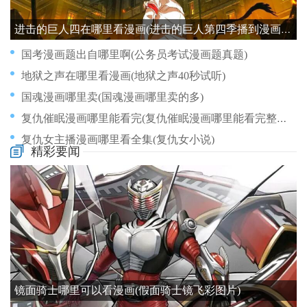
进击的巨人四在哪里看漫画(进击的巨人第四季播到漫画哪里)
国考漫画题出自哪里啊(公务员考试漫画题真题)
地狱之声在哪里看漫画(地狱之声40秒试听)
国魂漫画哪里卖(国魂漫画哪里卖的多)
复仇催眠漫画哪里能看完(复仇催眠漫画哪里能看完整版)
复仇女主播漫画哪里看全集(复仇女小说)
精彩要闻
地狱乐漫画哪里买(地狱乐漫画119)
地狱老师漫画哪里可以看(《地狱老师》第27话)
国王漫画哪里能看(国王的漫画)
国王排名漫画正版在哪里看(国王排名漫画百度百科)
国考面试漫画题出自哪里(2017年国考面试题漫画)
镜面骑士哪里可以看漫画(假面骑士镜飞彩图片)