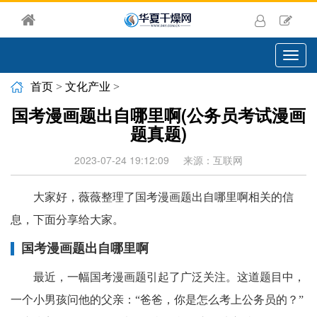
切
换
导
首页
>
文化产业
>
航
国考漫画题出自哪里啊(公务员考试漫画
题真题)
2023-07-24 19:12:09
来源：互联网
大家好，薇薇整理了国考漫画题出自哪里啊相关的信
息，下面分享给大家。
国考漫画题出自哪里啊
最近，一幅国考漫画题引起了广泛关注。这道题目中，
一个小男孩问他的父亲：“爸爸，你是怎么考上公务员的？”