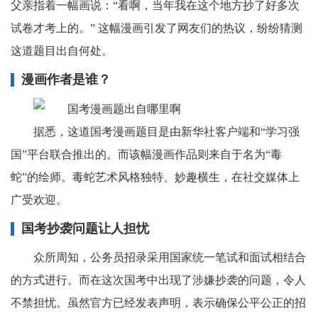
父亲指着一幅画说：“看啊，当年我在这个地方抄了好多次
试卷才考上的。” 这幅漫画引发了网友们的热议，纷纷猜测
这道题目出自何处。
漫画作者是谁？
据悉，这道国考漫画题目是由新华社客户端和“学习强
国”平台联合推出的。而该幅漫画作品则来自于名为“毒
蛇”的绘师。毒蛇艺术风格独特、妙趣横生，在社交媒体上
广受欢迎。
国考抄袭问题让人担忧
众所周知，公务员招录采用国家统一笔试和面试相结合
的方式进行。而在这次国考中出现了涉嫌抄袭的问题，令人
不禁担忧。虽然官方已经发表声明，表示确保公平公正的招