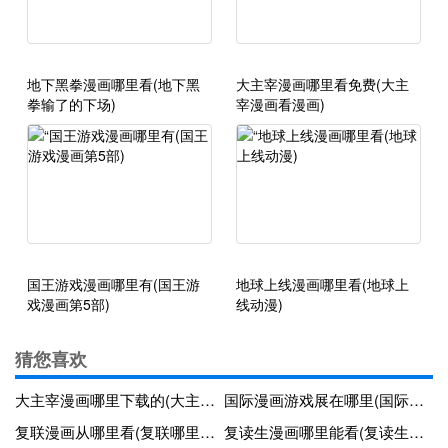
地下黑拳漫画哪里看(地下黑
大主宰漫画哪里看免费(大主
拳输了的下场)
宰漫画看漫画)
国王游戏漫画哪里有(国王游
地球上线漫画哪里看(地球上
戏漫画第5部)
线动漫)
猜您喜欢
大主宰漫画哪里下载的(大主宰漫画在哪可以看)
国际漫画游戏展在哪里(国际漫画游戏展在哪里举行)
复联漫画从哪里看(复联哪里可以看)
复读生漫画哪里能看(复读生漫画第一部)