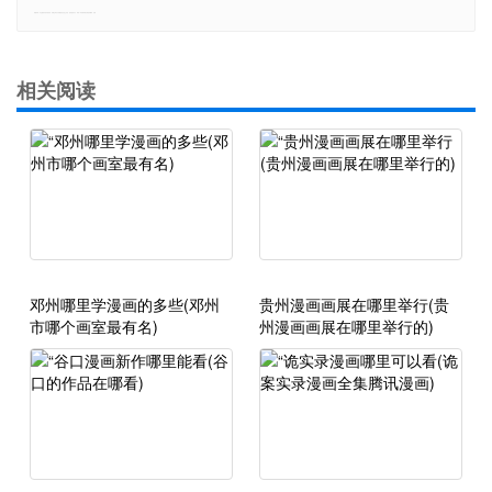
郑重声明：本文版权归原作者所有，转载文章仅为传播更多信息之目的，如有侵权行为，请第一时间联系我们修改或删除，多谢。
相关阅读
邓州哪里学漫画的多些(邓州
贵州漫画画展在哪里举行(贵
市哪个画室最有名)
州漫画画展在哪里举行的)