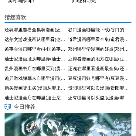
卖时间的app)
(hp还有明天)
猜您喜欢
还魂哪里能看全集啊漫画(还魂哪里能看全集啊漫画免费)
谷口漫画哪里能下载(谷口的作品在哪看)
达尔文游戏漫画从哪里看(达尔文游戏漫画全网搜索)
道君漫画哪里看全集(道君漫画最新章节)
诡事会漫画哪里看(中国诡事会漫画)
邓州哪里学漫画的好点(邓州市画室的排名)
迪士尼漫画脸从哪里弄(迪士尼动漫脸怎么做)
豆瓣看漫画的地方在哪里(豆瓣看漫画的渠道软件)
贵州漫画书店在哪里买到(贵州漫画书店在哪里买到书)
还魂在哪里看漫画最全集(还魂百度百科)
诡异游戏弹幕来自哪里漫画(诡异游戏在线中小说)
豆豆漫画账号哪里有(豆豆漫画vip账号ios)
购买漫画哪里买(漫画从哪里买)
贵阳哪里可以卖漫画(贵阳哪里有卖画)
迪士尼漫画店在哪里(迪士尼的漫画书)
还有哪里可以买盗版漫画(哪里能买到盗版漫画)
今日推荐