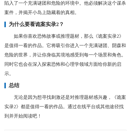
陷入了一个充满谜团和危险的环境中。他必须解决这个谋杀
案件，并揭开小岛上隐藏着的真相。
为什么要看诡案实录2？
如果你喜欢恐怖故事或推理题材，那么《诡案实录2》
是值得一看的作品。它将吸引你进入一个充满谜团、阴森和
危险的世界，并让你身临其境地感受到每一个场景和角色。
同时它也会在深入探索恐怖和心理学领域方面给你新的启
示。
总结
无论是因为想寻找刺激还是对推理题材感兴趣，《诡案
实录2》都是值得一看的作品。通过在线平台或其他途径找
到并开始阅读吧！