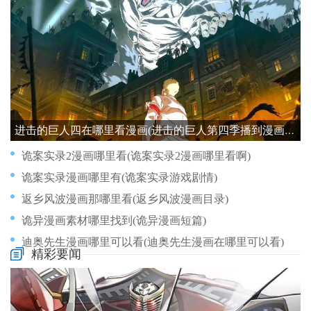
进击的巨人四在哪里看漫画(进击的巨人第四季播到漫画哪里)
诡案实录2漫画哪里看(诡案实录2漫画哪里看啊)
诡案实录漫画哪里有(诡案实录游戏剧情)
返乡风波漫画那哪里看(返乡风波漫画目录)
诡异漫画素材哪里找到(诡异漫画短篇)
迪奥先生漫画哪里可以看(迪奥先生漫画在哪里可以看)
精彩要闻
负债关系漫画哪里看(负债系vtb)
道君漫画哪里看的(道君无广告)
贵阳哪里学漫画(贵阳哪里学漫画比较好)