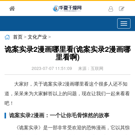
切
换
导
首页
>
文化产业
>
航
诡案实录2漫画哪里看(诡案实录2漫画哪
里看啊)
2023-07-07 11:51:09
来源：互联网
大家好，关于诡案实录2漫画哪里看这个很多人还不知
道，呆呆来为大家解答以上的问题，现在让我们一起来看看
吧！
诡案实录2漫画：一个让你毛骨悚然的故事
《诡案实录》是一部非常受欢迎的恐怖漫画，它以其惊