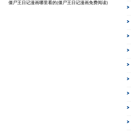
僵尸王日记漫画哪里看的(僵尸王日记漫画免费阅读)