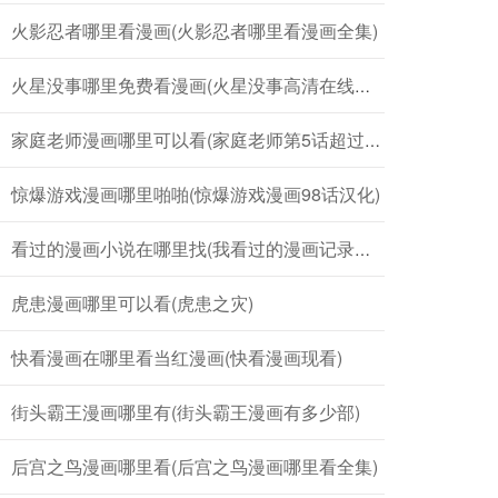
火影忍者哪里看漫画(火影忍者哪里看漫画全集)
火星没事哪里免费看漫画(火星没事高清在线播放)
家庭老师漫画哪里可以看(家庭老师第5话超过80分的奖)
惊爆游戏漫画哪里啪啪(惊爆游戏漫画98话汉化)
看过的漫画小说在哪里找(我看过的漫画记录怎么找)
虎患漫画哪里可以看(虎患之灾)
快看漫画在哪里看当红漫画(快看漫画现看)
街头霸王漫画哪里有(街头霸王漫画有多少部)
后宫之鸟漫画哪里看(后宫之鸟漫画哪里看全集)