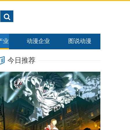
产业
动漫企业
图说动漫
今日推荐