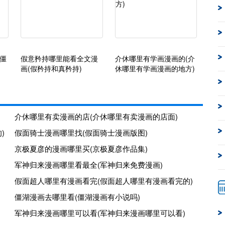
僵
假意矜持哪里能看全文漫
介休哪里有学画漫画的(介
画(假矜持和真矜持)
休哪里有学画漫画的地方)
介休哪里有卖漫画的店(介休哪里有卖漫画的店面)
)
假面骑士漫画哪里找(假面骑士漫画版图)
京极夏彦的漫画哪里买(京极夏彦作品集)
军神归来漫画哪里看最全(军神归来免费漫画)
假面超人哪里有漫画看完(假面超人哪里有漫画看完的)
僵湖漫画去哪里看(僵湖漫画有小说吗)
军神归来漫画哪里可以看(军神归来漫画哪里可以看)