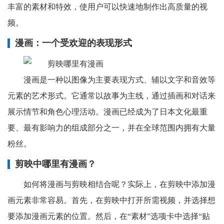
丰富的素材和特效，使用户可以快速地制作出高质量的视
频。
漫画：一个受欢迎的表现形式
漫画是一种以图像为主要表现方式、辅以文字和音效等
元素的艺术形式。它通常以故事为主线，通过插画和对话来
展示情节和角色心理活动。漫画已经成为了日本文化最重
要、最有影响力的组成部分之一，并在全球范围内拥有大量
粉丝。
剪映中哪里有漫画？
如何将漫画与剪映相结合呢？实际上，在剪映中添加漫
画元素非常容易。首先，在剪映中打开所需视频，并选择想
要添加漫画元素的位置。然后，在“素材”选项卡中选择“贴