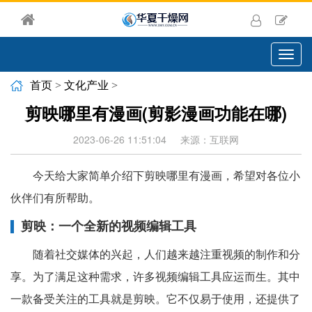
切
换
导
首页
>
文化产业
>
航
剪映哪里有漫画(剪影漫画功能在哪)
2023-06-26 11:51:04
来源：互联网
今天给大家简单介绍下剪映哪里有漫画，希望对各位小
伙伴们有所帮助。
剪映：一个全新的视频编辑工具
随着社交媒体的兴起，人们越来越注重视频的制作和分
享。为了满足这种需求，许多视频编辑工具应运而生。其中
一款备受关注的工具就是剪映。它不仅易于使用，还提供了