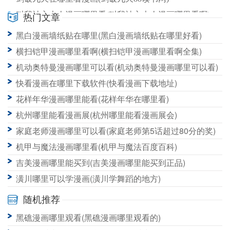
叫我神主大人漫画哪里看(叫我神主大人漫画哪里看啊)
热门文章
即兴伴侣漫画哪里看啊(即兴伴侣漫画完整版在线)
黑白漫画墙纸贴在哪里(黑白漫画墙纸贴在哪里好看)
可爱漫画哪里看完整版(可爱漫画画图片)
横扫铠甲漫画哪里看啊(横扫铠甲漫画哪里看啊全集)
机动奥特曼漫画哪里可以看(机动奥特曼漫画哪里可以看)
快看漫画在哪里下载软件(快看漫画下载地址)
花样年华漫画哪里能看(花样年华在哪里看)
杭州哪里能看漫画展(杭州哪里能看漫画展会)
家庭老师漫画哪里可以看(家庭老师第5话超过80分的奖)
机甲与魔法漫画哪里看(机甲与魔法百度百科)
吉美漫画哪里能买到(吉美漫画哪里能买到正品)
潢川哪里可以学漫画(潢川学舞蹈的地方)
随机推荐
黑礁漫画哪里观看(黑礁漫画哪里观看的)