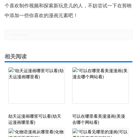
个喜欢制作视频和探索新玩意儿的人，不妨尝试一下在剪映
中添加一些你喜欢的漫画元素吧！
郑重声明：本文版权归原作者所有，转载文章仅为传播更多信息之目的，如有侵权行为，请第一时间联系我们修改或删除，多谢。
相关阅读
劫天运漫画哪里可以看(劫天
可以在哪里看美漫漫画(美漫
运漫画哪里看)
去哪个网站看)