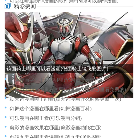
可以在哪里制作漫画的软件(哪个app可以制作漫画)
精彩要闻
剪映漫画哪里找(剪影的漫画效果在哪里)
剪映哪里找漫画(剪映的漫画)
剧馆漫画的漫画从哪里找的(剧馆漫画的漫画从哪里找的啊)
化州哪里的漫画培训最好(化州画画培训班)
剪辑漫画功能在哪里(剪辑漫画功能在哪里设置)
镜面骑士哪里可以看漫画(假面骑士镜飞彩图片)
华为漫画字体下载在哪里(华为画漫画软件)
剑道凌天漫画哪里看免费(剑道凌天漫画哪里看免费的)
劫天运漫画哪里能看(劫天运漫画什么时候更新一次)
剑舞这个漫画在哪里看(剑舞漫画百科)
可乐漫画在哪里看(可乐漫画分销)
剪影的漫画效果在哪里(剪影漫画功能在哪)
剑破九天在哪里看漫画(剑破九天88读书网)