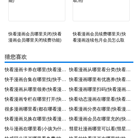
快看漫画会员哪里关闭(快看
快看漫画会员续费哪里关(快
漫画会员哪里关闭续费功能)
看漫画连续包月会员怎么取
消)
猜您喜欢
快看漫画卡券在哪里(快看漫画领的卷在哪里看)
快看漫画从哪里看分类(快看漫画在哪看)
快手漫画合集在哪里找(快手漫画下载手机版)
快看漫画哪里有优惠券(快看漫画优惠券在哪里看)
快看漫画从哪里领劵(快看漫画哪领兑换码)
快看漫画哪里扫码(快看漫画怎么输入提取码)
快看漫画专栏在哪里打开(快看漫画在哪里画漫画)
快看动态漫画在哪里看(快看漫画的动态漫画怎么看)
很多漫画哪里看(都在哪看漫画)
快看漫画分类在哪里(快看漫画分销平台)
快看漫画兑换在哪里(快看漫画的兑换码在哪里兑换)
快看漫画会员在哪里充的(快看漫画的vip怎么用)
快斗漫画在哪里看(小孩为什么这么长)
彗星社漫画哪里可以看(彗星社的动漫怎么看)