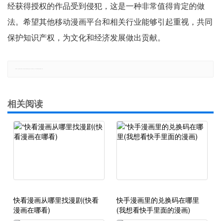
经获得授权的作品受到侵犯，这是一种非常值得肯定的做
法。希望其他移动漫画平台和相关行业能够引起重视，共同
保护知识产权，为文化和经济发展做出贡献。
郑重声明：本文版权归原作者所有，转载文章仅为传播更多信息之目的，如有侵权行为，请第一时间联系我们修改或删除，多谢。
相关阅读
快看漫画从哪里找漫剧(快看
快手漫画里的兑换码在哪里
漫画在哪看)
(我想看快手里面的漫画)