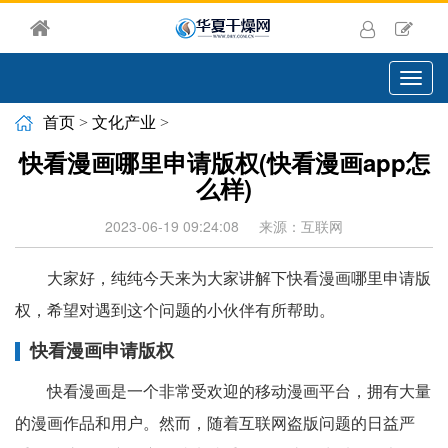
切
换
导
首页
>
文化产业
>
航
快看漫画哪里申请版权(快看漫画app怎
么样)
2023-06-19 09:24:08
来源：互联网
大家好，纯纯今天来为大家讲解下快看漫画哪里申请版
权，希望对遇到这个问题的小伙伴有所帮助。
快看漫画申请版权
快看漫画是一个非常受欢迎的移动漫画平台，拥有大量
的漫画作品和用户。然而，随着互联网盗版问题的日益严