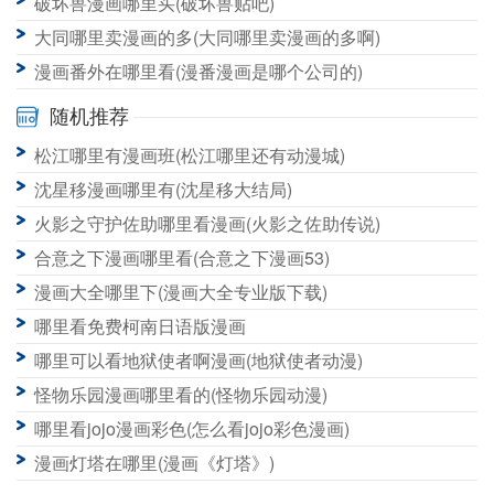
破坏兽漫画哪里买(破坏兽贴吧)
大同哪里卖漫画的多(大同哪里卖漫画的多啊)
漫画番外在哪里看(漫番漫画是哪个公司的)
随机推荐
松江哪里有漫画班(松江哪里还有动漫城)
沈星移漫画哪里有(沈星移大结局)
火影之守护佐助哪里看漫画(火影之佐助传说)
合意之下漫画哪里看(合意之下漫画53)
漫画大全哪里下(漫画大全专业版下载)
哪里看免费柯南日语版漫画
哪里可以看地狱使者啊漫画(地狱使者动漫)
怪物乐园漫画哪里看的(怪物乐园动漫)
哪里看jojo漫画彩色(怎么看jojo彩色漫画)
漫画灯塔在哪里(漫画《灯塔》)