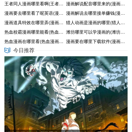
王者同人漫画哪里看啊(王者同人漫画哪里看啊知乎)
漫画解说配音哪里来的(漫画解说怎么做)
漫画要去哪里看了呢英语(漫画一般去哪里看)
漫画解说去哪里接单赚钱(漫画解说用什么软件)
漫画道具特效在哪里弄(漫画特效有哪几种)
猎人动画是漫画的哪里(猎人动画对应漫画多少)
热血校霸漫画哪里能看(热血校霸免费观看)
潍坊哪里可以学漫画的(潍坊绘画辅导班哪里好)
热血漫画在哪里看(热血漫画在哪里看)
漫画要在哪里下载软件(漫画在哪可以免费下载)
今日推荐