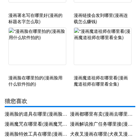
漫画署名写在哪里好(漫画的
漫画链接会发到哪里(漫画连
标题名字怎么取)
载怎么赚钱)
漫画脸在哪里拍的(漫画脸用
漫画魔道祖师在哪里看(漫画
什么软件拍的)
魔道祖师在哪里看全集)
猜您喜欢
漫画脸的道具在哪里(漫画脸教程)
漫画都哪里有卖(漫画去哪里买)
漫画魔咒在哪里看(漫画魔咒在哪里看)
漫画解说推广任务哪里接(漫画解说怎么做)
漫画脸特效工具在哪里(漫画脸特效是什么软件下载)
犬夜叉漫画在哪里(犬夜叉漫画在哪里看)