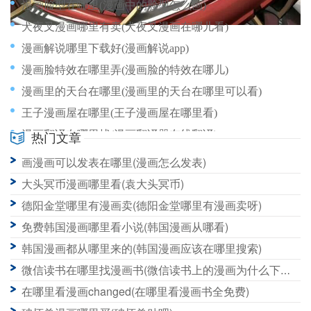
漫画脸型在哪里(漫画中的脸型怎么画)
犬夜叉漫画哪里有卖(犬夜叉漫画在哪儿看)
漫画解说哪里下载好(漫画解说app)
漫画脸特效在哪里弄(漫画脸的特效在哪儿)
漫画里的天台在哪里(漫画里的天台在哪里可以看)
王子漫画屋在哪里(王子漫画屋在哪里看)
漫画翻译在哪里找(漫画翻译器在线翻译)
热门文章
漫画解说在哪里拿版权(漫画解说用什么软件)
画漫画可以发表在哪里(漫画怎么发表)
漫画金牌家教在哪里看(我要看金牌家教)
大头冥币漫画哪里看(袁大头冥币)
德阳金堂哪里有漫画卖(德阳金堂哪里有漫画卖呀)
免费韩国漫画哪里看小说(韩国漫画从哪看)
韩国漫画都从哪里来的(韩国漫画应该在哪里搜索)
微信读书在哪里找漫画书(微信读书上的漫画为什么下架了)
在哪里看漫画changed(在哪里看漫画书全免费)