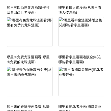
哪里有凹凸世界漫画(哪里可
哪里看博人传漫画(从哪里看
以看凹凸世界漫画)
博人传漫画)
哪里有免费龙珠漫画看(哪里
哪里看拳皇漫画港版全集(在
有免费的龙珠漫画)
哪能看拳皇漫画)
哪里来的香味漫画免费(从哪
哪里看捕鸟者漫画(捕鸟者豆