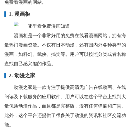
免费看漫画的网站。
1. 漫画柜
漫画柜是一个非常好用的免费在线看漫画网站，拥有海
量热门漫画资源。不仅有日本动漫，还有国内外各种类型的
漫画，如科幻、武侠、搞笑等。用户可以按照分类或者名称
查找自己感兴趣的作品。
2. 动漫之家
动漫之家是一款专注于提供高清无广告在线动画、在线
阅读及下载服务的应用软件。用户可以在这个平台上找到大
量优质动漫作品，而且都是完整版，没有任何弹窗和广告。
此外，这个平台还提供了很多关于动漫的资讯和社区交流功
能。