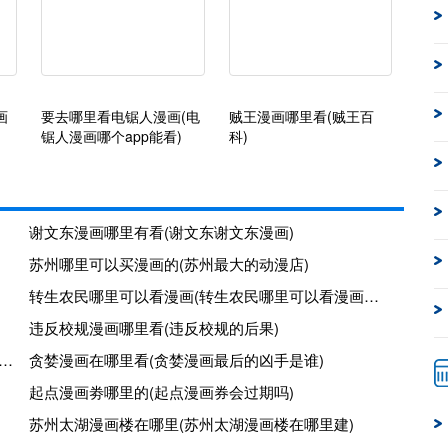
画
要去哪里看电锯人漫画(电
贼王漫画哪里看(贼王百
锯人漫画哪个app能看)
科)
谢文东漫画哪里有看(谢文东谢文东漫画)
苏州哪里可以买漫画的(苏州最大的动漫店)
转生农民哪里可以看漫画(转生农民哪里可以看漫画全集)
违反校规漫画哪里看(违反校规的后果)
理漫画到动漫哪里(虚构推理漫画在哪个app可看)
贪婪漫画在哪里看(贪婪漫画最后的凶手是谁)
起点漫画劵哪里的(起点漫画券会过期吗)
苏州太湖漫画楼在哪里(苏州太湖漫画楼在哪里建)