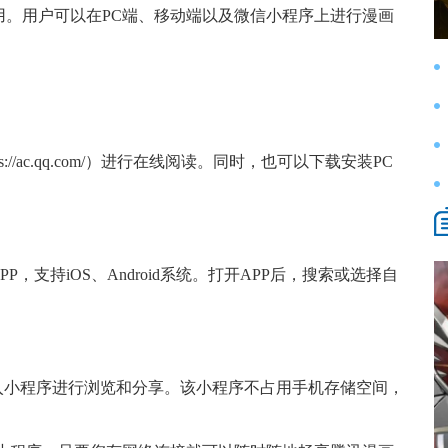
用。用户可以在PC端、移动端以及微信小程序上进行漫画
//ac.qq.com/）进行在线阅读。同时，也可以下载安装PC
，支持iOS、Android系统。打开APP后，搜索或选择自
入小程序进行浏览和分享。该小程序不占用手机存储空间，