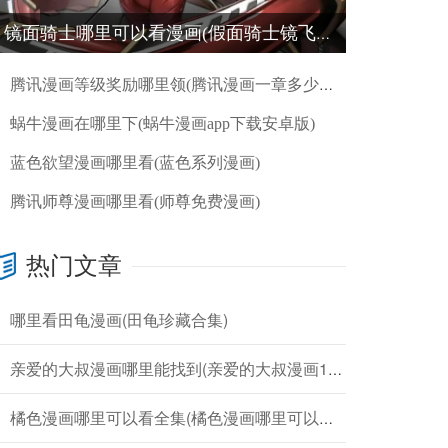
镜面骑士哪里可以看漫画(假面骑士镜飞彩图片)
腾讯漫画等级奖励哪里领(腾讯漫画一章多少点券)
蜗牛漫画在哪里下(蜗牛漫画app下载安卓版)
蓝色欲望漫画哪里看(蓝色系列漫画)
腾讯师尊漫画哪里看(师尊免费漫画)
起点漫画卷用在哪里(起点的漫画卷在哪领)
热门文章
腾讯漫画从哪里查看即将上架漫画(腾讯漫画怎么看更新时间)
哪里看田龟漫画(田龟珍藏合集)
足球骑士漫画汉化哪里看(足球骑士漫画汉化版)
西行纪哪里可以看漫画(怎么看西行纪漫画)
亲爱的大叔漫画哪里能找到(亲爱的大叔漫画15话)
腾讯在哪里找漫画(腾讯怎么看漫画)
橘色漫画哪里可以看全集(橘色漫画哪里可以看全集动漫)
腾讯漫画哪里买最便宜(腾讯漫画怎么收费的)