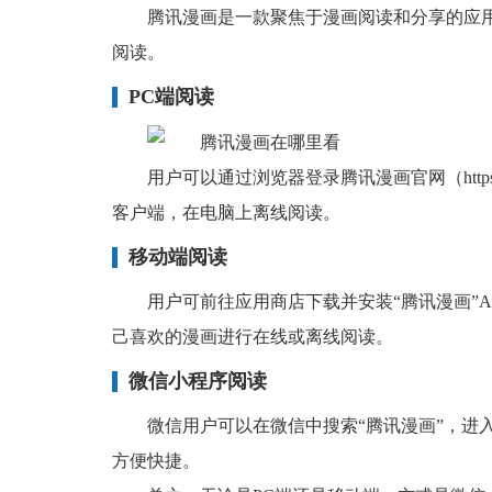
腾讯漫画是一款聚焦于漫画阅读和分享的应
阅读。
PC端阅读
用户可以通过浏览器登录腾讯漫画官网（https:
客户端，在电脑上离线阅读。
移动端阅读
用户可前往应用商店下载并安装“腾讯漫画”APP
己喜欢的漫画进行在线或离线阅读。
微信小程序阅读
微信用户可以在微信中搜索“腾讯漫画”，进
方便快捷。