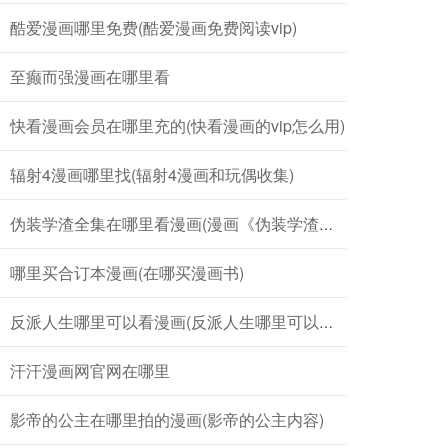
酷爱漫画哪里免费(酷爱漫画免费阅读vip)
至癫而强漫画在哪里看
快看漫画会员在哪里充的(快看漫画的vip怎么用)
辐射4漫画哪里找(辐射4漫画和玩偶收集)
伪装学渣全集在哪里看漫画(漫画《伪装学渣》在哪里看)
哪里买合订本漫画(在哪买漫画书)
反派人生哪里可以看漫画(反派人生哪里可以看漫画全集)
汗汗漫画网官网在哪里
影帝的公主在哪里拍的漫画(影帝的公主内容)