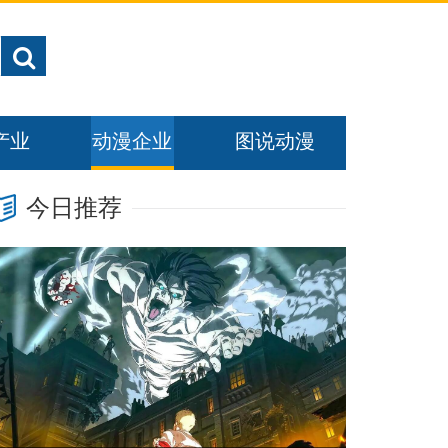
产业
动漫企业
图说动漫
今日推荐