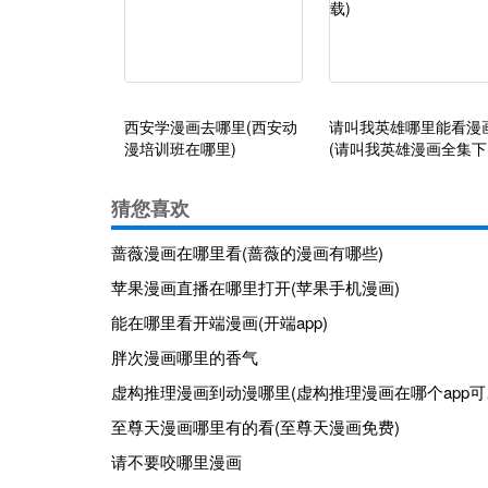
西安学漫画去哪里(西安动
请叫我英雄哪里能看漫
漫培训班在哪里)
(请叫我英雄漫画全集下
载)
猜您喜欢
蔷薇漫画在哪里看(蔷薇的漫画有哪些)
苹果漫画直播在哪里打开(苹果手机漫画)
能在哪里看开端漫画(开端app)
胖次漫画哪里的香气
虚构推
至尊天漫画哪里有的看(至尊天漫画免费)
请不要咬哪里漫画