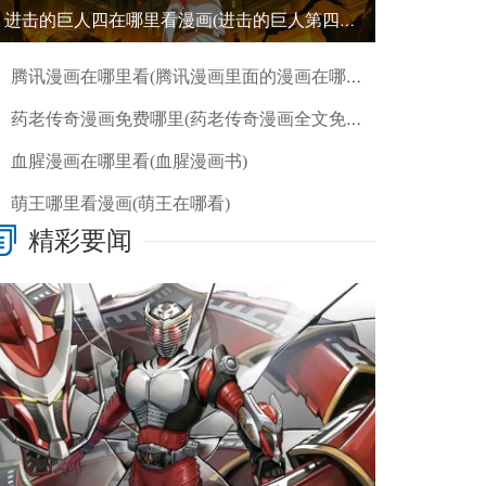
进击的巨人四在哪里看漫画(进击的巨人第四季播到漫画哪里)
腾讯漫画在哪里看(腾讯漫画里面的漫画在哪里可以看)
药老传奇漫画免费哪里(药老传奇漫画全文免费)
血腥漫画在哪里看(血腥漫画书)
萌王哪里看漫画(萌王在哪看)
精彩要闻
腾讯动漫哪里可以看漫画(腾讯动漫在哪里看)
自己画漫画发布在哪里(自己画漫画发布在哪里看)
自学漫画绘画要从哪里开始(自学漫画教程)
转生兄逃漫画哪里看(转生逃离兄妹)
荣耀王者漫画搜索在哪里(在哪可以看王者荣耀漫画)
萍乡哪里学漫画好(萍乡学素描哪里好)