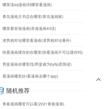
哪里读sq漫画(到哪里看漫画)
青岛漫画王书店在哪里(青岛漫画家)
哪里看吞海漫画(吞海漫画43话)
渣男相对论哪里看漫画(渣男相对论番外)
快看漫画缓存的在哪里(快看漫画不可以缓存吗)
男妾漫画在哪里找(男妾难为bytip君阅读)
看漫画哪里好(看漫画去哪个app)
随机推荐
青春漫画哪里可以看(2021青春漫画)