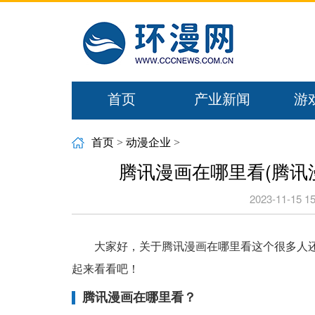
首页
产业新闻
游
首页
>
动漫企业
>
腾讯漫画在哪里看(腾讯
2023-11-15 15
大家好，关于腾讯漫画在哪里看这个很多人
起来看看吧！
腾讯漫画在哪里看？