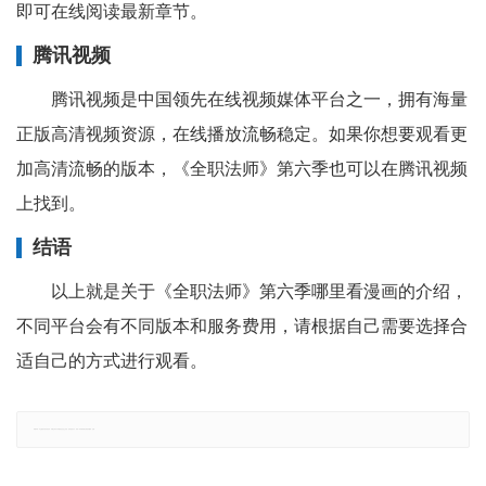
即可在线阅读最新章节。
腾讯视频
腾讯视频是中国领先在线视频媒体平台之一，拥有海量
正版高清视频资源，在线播放流畅稳定。如果你想要观看更
加高清流畅的版本，《全职法师》第六季也可以在腾讯视频
上找到。
结语
以上就是关于《全职法师》第六季哪里看漫画的介绍，
不同平台会有不同版本和服务费用，请根据自己需要选择合
适自己的方式进行观看。
郑重声明：本文版权归原作者所有，转载文章仅为传播更多信息之目的，如有侵权行为，请第一时间联系我们修改或删除，多谢。