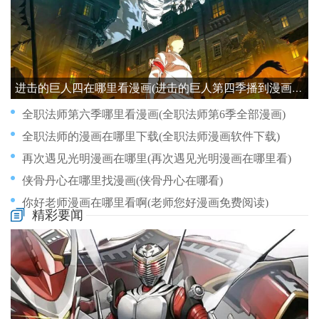
进击的巨人四在哪里看漫画(进击的巨人第四季播到漫画哪里)
全职法师第六季哪里看漫画(全职法师第6季全部漫画)
全职法师的漫画在哪里下载(全职法师漫画软件下载)
再次遇见光明漫画在哪里(再次遇见光明漫画在哪里看)
侠骨丹心在哪里找漫画(侠骨丹心在哪看)
你好老师漫画在哪里看啊(老师您好漫画免费阅读)
精彩要闻
信白漫画在哪里看(信白漫画有哪些)
他那么撩漫画漫画在哪里看(他那么撩漫画第33话)
全职法师漫画哪里免费看(全职法师漫画在哪看免费)
剃头匠漫画哪里能看(剃头匠漫画哪里看免费)
伍六七爆酷的漫画在哪里买(伍六七漫画是不是官方的)