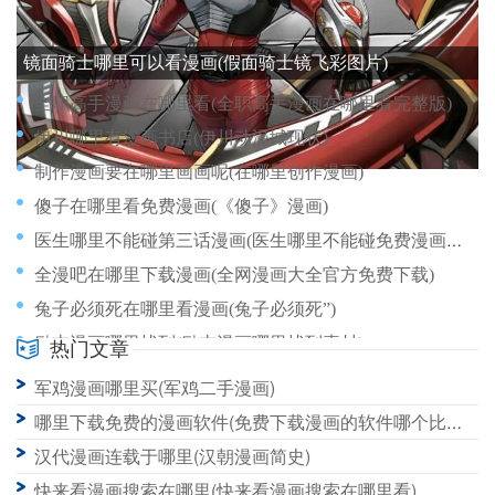
镜面骑士哪里可以看漫画(假面骑士镜飞彩图片)
全职高手漫画在哪里看(全职高手漫画在哪里看完整版)
伊川哪里有漫画书店(伊川动漫城现状)
制作漫画要在哪里画画呢(在哪里创作漫画)
傻子在哪里看免费漫画(《傻子》漫画)
医生哪里不能碰第三话漫画(医生哪里不能碰免费漫画全集)
全漫吧在哪里下载漫画(全网漫画大全官方免费下载)
兔子必须死在哪里看漫画(兔子必须死”)
励志漫画哪里找到(励志漫画哪里找到素材)
热门文章
免费漫画收藏在哪里看(播放收藏的漫画)
军鸡漫画哪里买(军鸡二手漫画)
医学生漫画哪里看最好(医学生动漫)
哪里下载免费的漫画软件(免费下载漫画的软件哪个比较好一点)
汉代漫画连载于哪里(汉朝漫画简史)
快来看漫画搜索在哪里(快来看漫画搜索在哪里看)