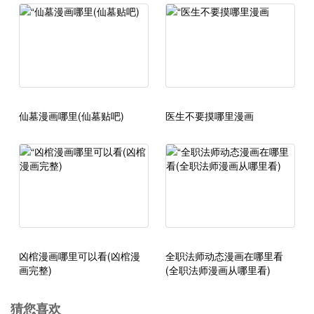
仙墓漫画哪里(仙墓贴吧)
医生不要摸哪里漫画
凶棺漫画哪里可以看(凶棺漫
全职法师动态漫画在哪里看
画完整)
(全职法师漫画从哪里看)
猜您喜欢