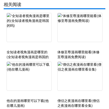
相关阅读
全知读者视角漫画是哪里的
体修至尊漫画哪里能看(体修
(全知读者视角漫画是韩国的
至尊漫画免费阅读)
吗)
他在的漫画哪里可以下载(他
僧侣之夜漫画在哪里看(僧侣
在哪儿漫画)
之夜漫画在哪里看全集)