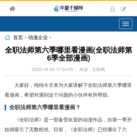
切
换
导
首页
>
动漫企业
>
航
全职法师第六季哪里看漫画(全职法师第
6季全部漫画)
2023-09-04 17:34:05
来源：互联网
大家好，纯纯今天来为大家讲解下全职法师第六季哪里
看漫画，希望对遇到这个问题的小伙伴有所帮助。
全职法师第六季哪里看漫画？
《全职法师》是一部备受欢迎的动漫作品，自第一季开
始就吸引了无数粉丝。目前，《全职法师》已经播出了六