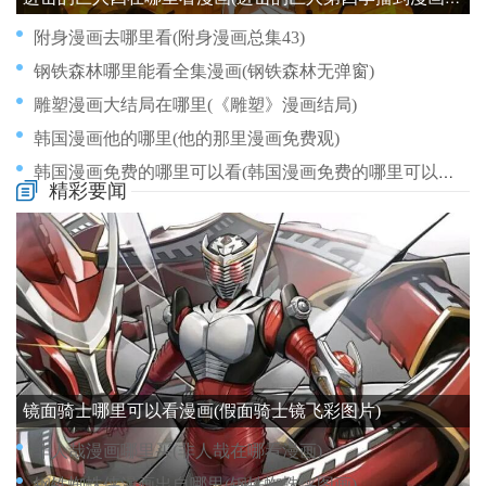
附身漫画去哪里看(附身漫画总集43)
钢铁森林哪里能看全集漫画(钢铁森林无弹窗)
雕塑漫画大结局在哪里(《雕塑》漫画结局)
韩国漫画他的哪里(他的那里漫画免费观)
韩国漫画免费的哪里可以看(韩国漫画免费的哪里可以看啊)
精彩要闻
都市仙帝龙王殿漫画哪里看(都市仙帝龙王殿漫画免费观看下拉式六漫画)
韩国成人漫画地址在哪里(韩国成人漫画地址在哪里看啊)
附身app漫画哪里看(附身漫画总集43)
都市封神漫画哪里可以看(都市封神漫画-腾讯-快看-爱奇艺-哔哩哔哩-波洞)
雕塑漫画哪里能看全集啊(雕塑漫画百度贴吧)
镜面骑士哪里可以看漫画(假面骑士镜飞彩图片)
非人哉漫画哪里买(非人哉在哪看漫画)
钢铁蜘蛛侠漫画出自哪里(钢铁蜘蛛侠图画)