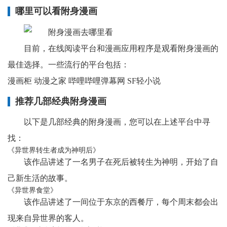
哪里可以看附身漫画
目前，在线阅读平台和漫画应用程序是观看附身漫画的
最佳选择。一些流行的平台包括：
漫画柜 动漫之家 哔哩哔哩弹幕网 SF轻小说
推荐几部经典附身漫画
以下是几部经典的附身漫画，您可以在上述平台中寻
找：
《异世界转生者成为神明后》
该作品讲述了一名男子在死后被转生为神明，开始了自
己新生活的故事。
《异世界食堂》
该作品讲述了一间位于东京的西餐厅，每个周末都会出
现来自异世界的客人。