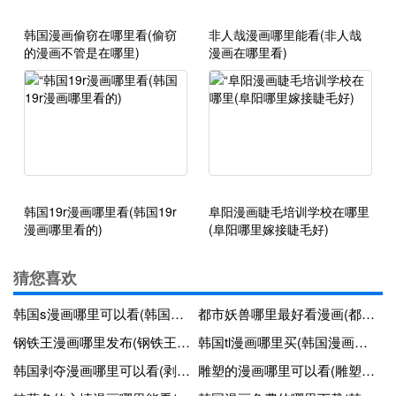
韩国漫画偷窃在哪里看(偷窃
非人哉漫画哪里能看(非人哉
的漫画不管是在哪里)
漫画在哪里看)
韩国19r漫画哪里看(韩国19r
阜阳漫画睫毛培训学校在哪里
漫画哪里看的)
(阜阳哪里嫁接睫毛好)
猜您喜欢
韩国s漫画哪里可以看(韩国s漫画哪里可以看全集)
都市妖兽哪里最好看漫画(都市妖兽演员)
钢铁王漫画哪里发布(钢铁王漫画全都享受)
韩国tl漫画哪里买(韩国漫画应该在哪里搜索)
韩国剥夺漫画哪里可以看(剥夺漫画阅读svp)
雕塑的漫画哪里可以看(雕塑的漫画哪里可以看全集)