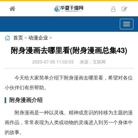
切
换
导
首页
>
动漫企业
>
航
附身漫画去哪里看(附身漫画总集43)
2023-07-05 11:02:03
来源：互联网
今天给大家简单介绍下附身漫画去哪里看，希望对各位
小伙伴们有所帮助。
附身漫画介绍
附身漫画是一种以灵魂、精神或意识的转移为主题的漫
画作品，常常表现为人类或动物的灵魂进入到另一个身体中
的故事。