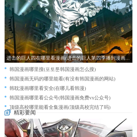
进击的巨人四在哪里看漫画(进击的巨人第四季播到漫画哪里)
韩国漫画哪里搜(포토툰韩国漫画怎么搜)
韩国漫画无码的哪里能看(有没有韩国漫画的网站)
韩耽漫画哪里看安全(在哪儿看韩漫)
韩国漫画哪里看公众号(韩国漫画免费vx公众号)
顶级高校哪里能看全集漫画(顶级高校完结了吗)
精彩要闻
韩国漫画哪里论坛(韩国漫画哪个网页好)
顶通漫画哪里有得看(顶通漫画价格)
韩国漫画哪里看免费美魔咒