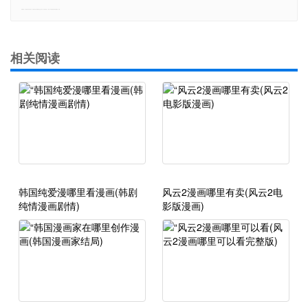
郑重声明：本文版权归原作者所有，转载文章仅为传播更多信息之目的，如有侵权行为，请第一时间联系我们修改或删除，多谢。
相关阅读
韩国纯爱漫哪里看漫画(韩剧
风云2漫画哪里有卖(风云2电
纯情漫画剧情)
影版漫画)