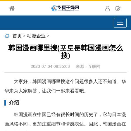
切
换
导
首页
>
动漫企业
>
航
韩国漫画哪里搜(포토툰韩国漫画怎么
搜)
2023-07-04 08:35:03
来源：互联网
大家好，韩国漫画哪里搜这个问题很多人还不知道，华
华来为大家解答，让我们一起来看看吧。
介绍
韩国漫画在中国已经有很长时间的历史了，它与日本漫
画风格不同，更加注重细节和情感表达。因此，韩国漫画在