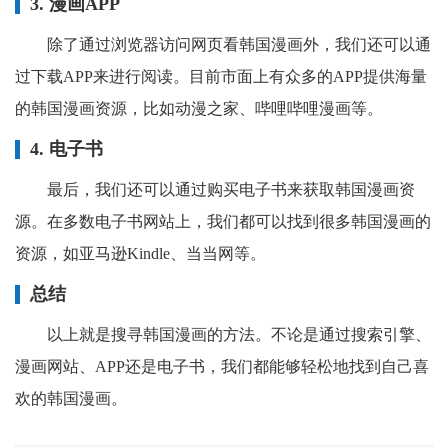
3. 漫画APP
除了通过浏览器访问网页看韩国漫画外，我们还可以通
过下载APP来进行阅读。目前市面上有众多的APP提供海量
的韩国漫画资源，比如动漫之家、哔哩哔哩漫画等。
4. 电子书
最后，我们还可以通过购买电子书来获取韩国漫画资
源。在多数电子书网站上，我们都可以找到很多韩国漫画的
资源，如亚马逊Kindle、当当网等。
总结
以上就是搜寻韩国漫画的方法。不论是通过搜索引擎、
漫画网站、APP还是电子书，我们都能够轻松地找到自己喜
欢的韩国漫画。