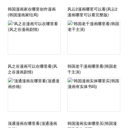
韩国漫画家在哪里创作漫画
风云2漫画哪里可以看(风云2
(韩国漫画家结局)
漫画哪里可以看完整版)
风之谷漫画可以在哪里看(风
韩国老千漫画哪里看(韩国老
之谷漫画剧情)
千主演)
顶通漫画在哪里看(顶通漫画
韩国漫画实体哪里买(韩国漫