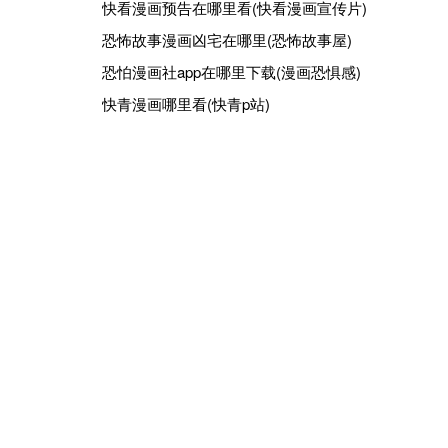
快看漫画预告在哪里看(快看漫画宣传片)
恐怖故事漫画凶宅在哪里(恐怖故事屋)
恐怕漫画社app在哪里下载(漫画恐惧感)
快青漫画哪里看(快青p站)