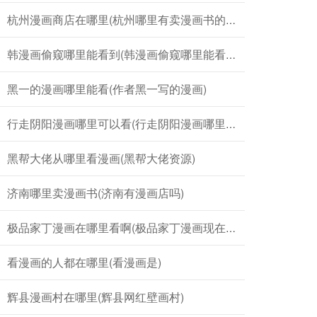
杭州漫画商店在哪里(杭州哪里有卖漫画书的地方)
韩漫画偷窥哪里能看到(韩漫画偷窥哪里能看到全集)
黑一的漫画哪里能看(作者黑一写的漫画)
行走阴阳漫画哪里可以看(行走阴阳漫画哪里可以看完整版)
黑帮大佬从哪里看漫画(黑帮大佬资源)
济南哪里卖漫画书(济南有漫画店吗)
极品家丁漫画在哪里看啊(极品家丁漫画现在哪里能看)
看漫画的人都在哪里(看漫画是)
辉县漫画村在哪里(辉县网红壁画村)