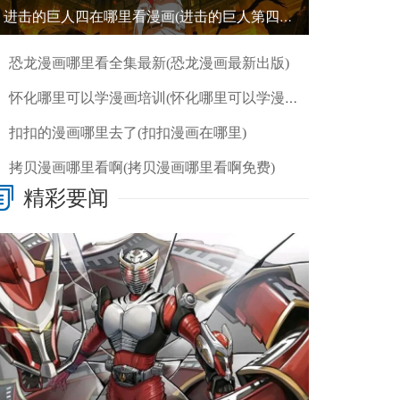
进击的巨人四在哪里看漫画(进击的巨人第四季播到漫画哪里)
恐龙漫画哪里看全集最新(恐龙漫画最新出版)
怀化哪里可以学漫画培训(怀化哪里可以学漫画培训的)
扣扣的漫画哪里去了(扣扣漫画在哪里)
拷贝漫画哪里看啊(拷贝漫画哪里看啊免费)
精彩要闻
快看漫画青年模式在哪里(快看漫画活动页面)
快看漫画阅读券哪里来(快看漫画阅读券有什么用)
恐怖漫画哪里看女生(恐怖女生漫画图片)
拷贝漫画哪里更新(拷贝漫画百度贴吧)
快看的漫画哪里看(快看的漫画哪里免费)
快看的实体漫画本在哪里买(快看漫画出版的书)