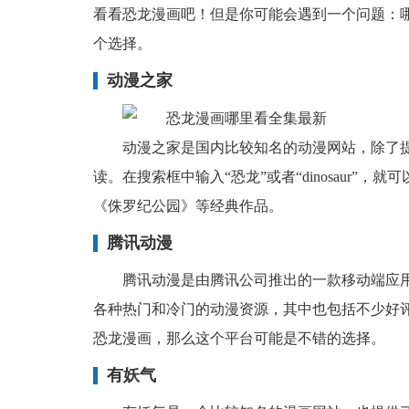
看看恐龙漫画吧！但是你可能会遇到一个问题：
个选择。
动漫之家
动漫之家是国内比较知名的动漫网站，除了
读。在搜索框中输入“恐龙”或者“dinosaur
《侏罗纪公园》等经典作品。
腾讯动漫
腾讯动漫是由腾讯公司推出的一款移动端应
各种热门和冷门的动漫资源，其中也包括不少好
恐龙漫画，那么这个平台可能是不错的选择。
有妖气