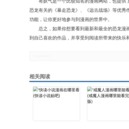
有妖气是一个比较知名的漫画网站，也提供
恐龙有关的《暴走恐龙》、《远古战场》等优秀
功能，让你更好地参与到漫画的世界中。
总之，如果你想要看到最新和最全的恐龙漫
到自己喜欢的作品，并享受到阅读所带来的快乐
郑重声明：本文版权归原作者所有，转载文章仅为传播更多信息之目的，如有侵权行为，请第一时间联系我们修改或删除，多谢。
相关阅读