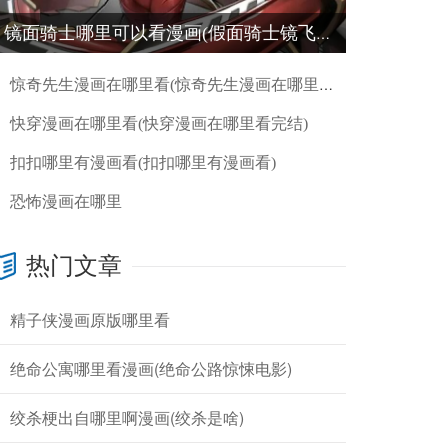
镜面骑士哪里可以看漫画(假面骑士镜飞彩图片)
惊奇先生漫画在哪里看(惊奇先生漫画在哪里看)
快穿漫画在哪里看(快穿漫画在哪里看完结)
扣扣哪里有漫画看(扣扣哪里有漫画看)
恐怖漫画在哪里
恐怖宠物店漫画哪里有卖(恐怖宠物店哔哩哔哩漫画)
热门文章
惠州漫画哪里可以买(惠州漫展2021年时间表)
精子侠漫画原版哪里看
拷贝漫画翻页设置在哪里(拷贝漫画网站怎么打不开了)
惊爆游戏漫画哪里能看(惊爆游戏漫画哪里能看完整版)
绝命公寓哪里看漫画(绝命公路惊悚电影)
快看漫画账号评论在哪里(快看漫画账号评论在哪里看)
绞杀梗出自哪里啊漫画(绞杀是啥)
惊天雷漫画在哪里(08动画惊天雷)