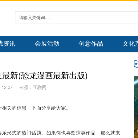
戏资讯
会展活动
创意作品
文化
最新(恐龙漫画最新出版)
:12:07
来源：互联网
新相关的信息，下面分享给大家。
娱乐形式的热门话题。如果你也喜欢这类作品，那么就来