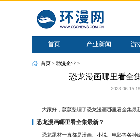
首页
产业新闻
游
首页
>
动漫企业
>
恐龙漫画哪里看全集
2023-06-15 19
大家好，薇薇整理了恐龙漫画哪里看全集最
恐龙漫画哪里看全集最新？
恐龙题材一直都是漫画、小说、电影等各种