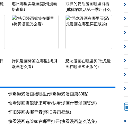
魔
惠州哪里卖漫画(惠州漫画
戒律的复活漫画哪里能看
培训班)
(戒律的复活第一季叫什么
名字)
日
拷贝漫画标签在哪里(拷贝
恐龙漫画在哪里买(恐龙漫
漫画怎么看)
画在哪里买正版的)
惊爆游戏漫画接哪里(惊爆游戏漫画第33话)
快看漫画资源哪里可看(快看漫画付费漫画资源)
怀旧漫画去哪里看(怀旧漫画壁纸)
快看漫画选管家在哪里打开(快看漫画怎么选集)