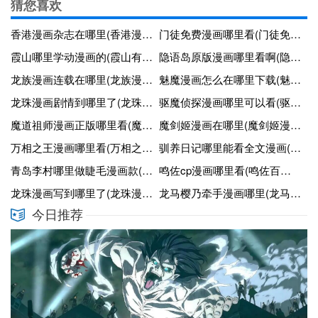
猜您喜欢
香港漫画杂志在哪里(香港漫画杂志coco)
门徒免费漫画哪里看(门徒免费漫画哪里看全集)
霞山哪里学动漫画的(霞山有什么滑滑板的地方)
隐语岛原版漫画哪里看啊(隐语岛漫画在线阅读)
龙族漫画连载在哪里(龙族漫画在哪个平台)
魅魔漫画怎么在哪里下载(魅魔百度百科)
龙珠漫画剧情到哪里了(龙珠漫画剧情到哪里了啊)
驱魔侦探漫画哪里可以看(驱魔侦探漫画免费第8章)
魔道祖师漫画正版哪里看(魔道祖师漫画版在哪里看)
魔剑姬漫画在哪里(魔剑姬漫画结局是什么)
万相之王漫画哪里看(万相之王有漫画吗)
驯养日记哪里能看全文漫画(驯养记百度网盘)
青岛李村哪里做睫毛漫画款(青岛嫁接睫毛厂家最好的)
鸣佐cp漫画哪里看(鸣佐百度贴吧)
龙珠漫画写到哪里了(龙珠漫画连载时间)
龙马樱乃牵手漫画哪里(龙马樱乃在一起了吗)
今日推荐