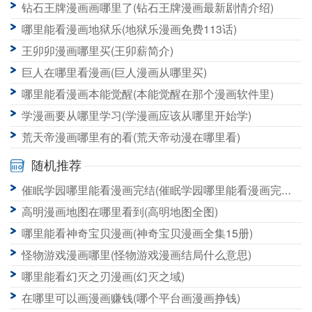
钻石王牌漫画画哪里了(钻石王牌漫画最新剧情介绍)
哪里能看漫画地狱乐(地狱乐漫画免费113话)
王卯卯漫画哪里买(王卯薪简介)
巨人在哪里看漫画(巨人漫画从哪里买)
哪里能看漫画本能觉醒(本能觉醒在那个漫画软件里)
学漫画要从哪里学习(学漫画应该从哪里开始学)
荒天帝漫画哪里有的看(荒天帝动漫在哪里看)
随机推荐
催眠学园哪里能看漫画完结(催眠学园哪里能看漫画完结篇)
高明漫画地图在哪里看到(高明地图全图)
哪里能看神奇宝贝漫画(神奇宝贝漫画全集15册)
怪物游戏漫画哪里(怪物游戏漫画结局什么意思)
哪里能看幻灭之刃漫画(幻灭之域)
在哪里可以画漫画赚钱(哪个平台画漫画挣钱)