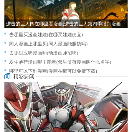
进击的巨人四在哪里看漫画(进击的巨人第四季播到漫画哪里)
去哪里买漫画娃娃(在哪买娃娃便宜)
同人漫画上哪里买(同人漫画能赚钱吗)
去哪里应聘漫画师(动漫画师招聘)
双生薄荷漫画哪里能看(双生薄荷漫画叫什么名字)
哪里可以下到漫画(漫画在哪可以免费下载)
精彩要闻
同类项漫画哪里看类似漫画
去哪里下载网易漫画(网易漫画app下载安装)
哪里下载漫画全集(漫画在哪可以免费下载)
哪里传来的香气漫画(那里来的香气漫画)
哪里下载漫画书(漫画书下载下载)