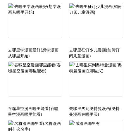
去哪里学漫画最好(想学漫画
去哪里征订少儿漫画(如何订
从哪里开始)
阅儿童漫画)
吞噬星空漫画哪里能看(吞噬
去哪里买到奥特曼漫画(奥特
星空漫画哪里能看)
曼漫画在哪里买)