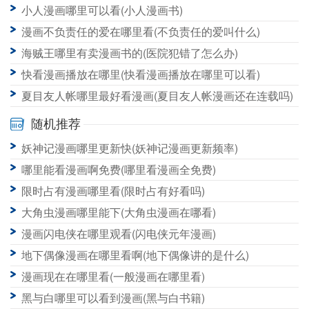
小人漫画哪里可以看(小人漫画书)
漫画不负责任的爱在哪里看(不负责任的爱叫什么)
海贼王哪里有卖漫画书的(医院犯错了怎么办)
快看漫画播放在哪里(快看漫画播放在哪里可以看)
夏目友人帐哪里最好看漫画(夏目友人帐漫画还在连载吗)
随机推荐
妖神记漫画哪里更新快(妖神记漫画更新频率)
哪里能看漫画啊免费(哪里看漫画全免费)
限时占有漫画哪里看(限时占有好看吗)
大角虫漫画哪里能下(大角虫漫画在哪看)
漫画闪电侠在哪里观看(闪电侠元年漫画)
地下偶像漫画在哪里看啊(地下偶像讲的是什么)
漫画现在在哪里看(一般漫画在哪里看)
黑与白哪里可以看到漫画(黑与白书籍)