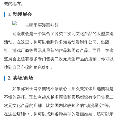
去的地方。
1. 动漫展会
动漫展会是一个集合了各类二次元文化产品的大型展览
活动。在这里，你可以看到许多知名动漫制作公司、出版
社、游戏厂商等展示其最新的作品和周边产品。而且，在这
些展会上还有很多专门售卖二次元周边产品的店铺，你可以
找到自己心仪的角色娃娃。
2. 卖场/商场
如果你对于网络购物不够放心，那么去实体店选购就是
不错的选择。现如今越来越多商场和卖场都设有专门售卖二
次元文化产品的店铺，比如国内比较知名的“动漫星空”等。
在这些店铺中，你可以找到各种类型的漫画娃娃，还可以亲