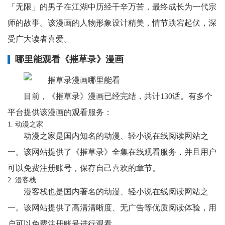
「无限」的男子在江湖中历经千辛万苦，最终成长为一代宗
师的故事。该漫画的人物形象设计精美，情节跌宕起伏，深
受广大读者喜爱。
哪里能观看《摧草录》漫画
目前，《摧草录》漫画已经完结，共计130话。有多个
平台提供该漫画的观看服务：
1. 动漫之家
动漫之家是国内知名的动漫、轻小说在线阅读网站之
一。该网站提供了《摧草录》全集在线观看服务，并且用户
可以免费注册账号，保存自己喜欢的章节。
2. 漫客栈
漫客栈也是国内著名的动漫、轻小说在线阅读网站之
一。该网站提供了高清清晰度、无广告等优质阅读体验，用
户可以免费注册账号进行观看。