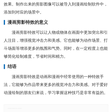
效果。制作出来的剪影图像可以被导入到漫画绘制软件中，
添加到对应的场景中。
漫画剪影特效的意义
漫画剪影特效可以让人物或物体在画面中更加突出和引
人注目，增强视觉冲击力和美感。它也能够为动作场景、打
斗场面等增添更多的氛围和气势。同时，在一定程度上也能
够简化绘制难度，节省时间和精力。
结语
漫画剪影特效是动画和漫画中经常使用的一种特效手
法，它能够为作品带来更多的视觉冲击力和美感。对于爱好
动漫绘制的朋友们来说，学习掌握这种技巧是非常有益的。
郑重声明：本文版权归原作者所有，转载文章仅为传播更多信息之目的，如有侵权行为，请第一时间联系我们修改或删除，多谢。