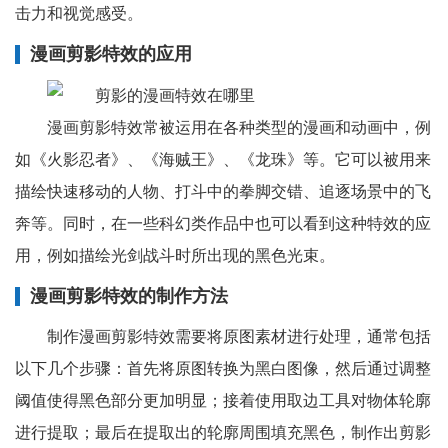
击力和视觉感受。
漫画剪影特效的应用
漫画剪影特效常被运用在各种类型的漫画和动画中，例
如《火影忍者》、《海贼王》、《龙珠》等。它可以被用来
描绘快速移动的人物、打斗中的拳脚交错、追逐场景中的飞
奔等。同时，在一些科幻类作品中也可以看到这种特效的应
用，例如描绘光剑战斗时所出现的黑色光束。
漫画剪影特效的制作方法
制作漫画剪影特效需要将原图素材进行处理，通常包括
以下几个步骤：首先将原图转换为黑白图像，然后通过调整
阈值使得黑色部分更加明显；接着使用取边工具对物体轮廓
进行提取；最后在提取出的轮廓周围填充黑色，制作出剪影