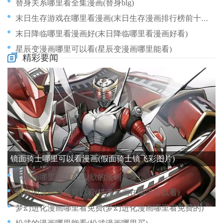
替身关系哪里看全集漫画(替身blg)
末日生存游戏在哪里看漫画(末日生存漫画排行榜前十名)
末日降临哪里看漫画好(末日降临哪里看漫画好看)
星辰变漫画哪里可以看(星辰变漫画哪里能看)
精彩要闻
杀戮跟踪漫画去哪里买(杀戮跟踪漫画书)
最漫画在哪里看(在哪看漫画最好)
日本漫画手机在哪里看(日本漫画手机在哪里看免费)
日本漫画在哪里免费看(日本漫画在哪看啊)
昨日浪漫在哪里看到漫画(昨日的浪漫歌词)
镜面骑士哪里可以看漫画(假面骑士镜飞彩图片)
欲漫画哪里可以下载(欲的漫画头像)
棋魂的漫画哪里可以看(棋魂漫画在哪里可以看)
梦幻进化漫画哪里看免费(梦幻进化漫画哪里看免费的)