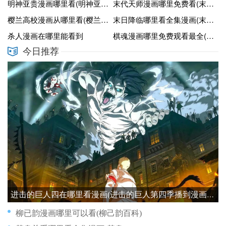
明神亚贵漫画哪里看(明神亚贵最后的话什么意思)
末代天师漫画哪里免费看(末代天师漫画最新)
樱兰高校漫画从哪里看(樱兰高校的漫画百度云)
末日降临哪里看全集漫画(末日降临哪里看全集漫画)
杀人漫画在哪里能看到
棋魂漫画哪里免费观看最全(棋魂漫画最新)
今日推荐
进击的巨人四在哪里看漫画(进击的巨人第四季播到漫画哪里)
柳已韵漫画哪里可以看(柳己韵百科)