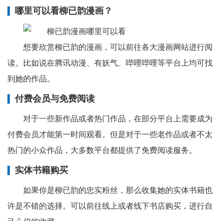
哪里可以看柳已韵漫画？
想要欣赏柳已韵的漫画，可以前往各大漫画网站进行阅
读。比如说在腾讯动漫、有妖气、哔哩哔哩等平台上均可找
到她的作品。
付费会员与免费阅读
对于一些新作品或者热门作品，在部分平台上需要成为
付费会员才能第一时间观看。但是对于一些老作品或者不太
热门的小众作品，大多数平台都提供了免费阅读服务。
实体书籍购买
如果你是柳已韵的忠实粉丝，那么收集她的实体书籍也
许是不错的选择。可以前往线上或者线下书店购买，进行自