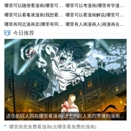
哪里可以随便看漫画(哪里可以看比较全的漫画)
哪里可以考漫画(哪里有学漫画的地方)
哪里可以看毒液漫画(我想看毒液的漫画)
哪里可以看漫画解说(哪里可以看漫画解说的软件)
哪里有同志漫画卖(哪里有同志漫画卖啊)
哪里有人画漫画人(画漫画去哪个平台)
今日推荐
进击的巨人四在哪里看漫画(进击的巨人第四季播到漫画哪里)
哪里彻底免费看漫画(去哪里看免费的漫画)