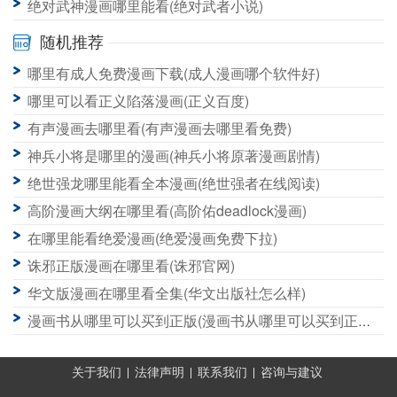
绝对武神漫画哪里能看(绝对武者小说)
随机推荐
哪里有成人免费漫画下载(成人漫画哪个软件好)
哪里可以看正义陷落漫画(正义百度)
有声漫画去哪里看(有声漫画去哪里看免费)
神兵小将是哪里的漫画(神兵小将原著漫画剧情)
绝世强龙哪里能看全本漫画(绝世强者在线阅读)
高阶漫画大纲在哪里看(高阶佑deadlock漫画)
在哪里能看绝爱漫画(绝爱漫画免费下拉)
诛邪正版漫画在哪里看(诛邪官网)
华文版漫画在哪里看全集(华文出版社怎么样)
漫画书从哪里可以买到正版(漫画书从哪里可以买到正版书)
关于我们
法律声明
联系我们
咨询与建议