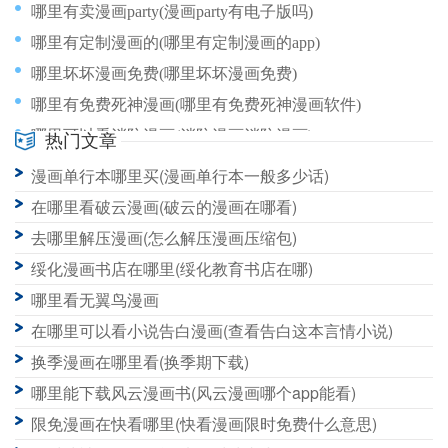
哪里有卖漫画party(漫画party有电子版吗)
哪里有定制漫画的(哪里有定制漫画的app)
哪里坏坏漫画免费(哪里坏坏漫画免费)
哪里有免费死神漫画(哪里有免费死神漫画软件)
哪里可以看消防漫画(消防漫画消防漫画)
热门文章
哪里学画漫画的学校(哪里学画漫画的学校最好)
漫画单行本哪里买(漫画单行本一般多少话)
哪里可能看本子漫画(哪里可能看本子漫画的软件)
在哪里看破云漫画(破云的漫画在哪看)
去哪里解压漫画(怎么解压漫画压缩包)
绥化漫画书店在哪里(绥化教育书店在哪)
哪里看无翼鸟漫画
在哪里可以看小说告白漫画(查看告白这本言情小说)
换季漫画在哪里看(换季期下载)
哪里能下载风云漫画书(风云漫画哪个app能看)
限免漫画在快看哪里(快看漫画限时免费什么意思)