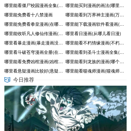
哪里能看僵尸校园漫画全集(哪里能看僵尸校园漫画全集啊)
哪里能买到漫画的画法(哪里有卖漫画的)
哪里能免费看十八禁漫画
哪里能看到万界神主漫画(万界神主漫画全集免费)
哪里能免费看拳皇漫画(在哪能看拳皇漫画)
哪里能下载漫画软件看漫画(去哪下载漫画)
哪里能收听凡人修仙传漫画(凡人修仙传哪里可以免费听书)
哪里看日漫画(从哪儿看日漫)
哪里看暴走漫画(暴走漫画没了吗)
哪里能看不朽情缘漫画(不朽情缘进免费的前兆)
哪里看斗破苍穹漫画全册(在那里可以看斗破苍穹漫画)
哪里能看到圣斗士漫画全集(哪里能看到圣斗士漫画全集啊)
哪里能看免费凶棺漫画(凶棺漫画在线阅读)
哪里能看到龙族的漫画(哪个app能看龙族漫画)
哪里看悬疑漫画比较好(悬疑漫画推荐知乎)
哪里能看噬魂师漫画(噬魂师漫画什么app可以看)
今日推荐