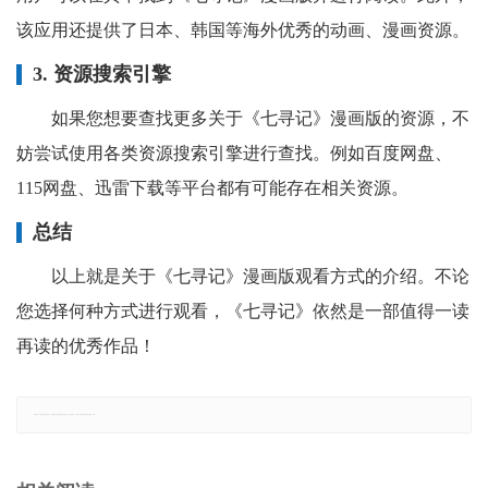
该应用还提供了日本、韩国等海外优秀的动画、漫画资源。
3. 资源搜索引擎
如果您想要查找更多关于《七寻记》漫画版的资源，不
妨尝试使用各类资源搜索引擎进行查找。例如百度网盘、
115网盘、迅雷下载等平台都有可能存在相关资源。
总结
以上就是关于《七寻记》漫画版观看方式的介绍。不论
您选择何种方式进行观看，《七寻记》依然是一部值得一读
再读的优秀作品！
郑重声明：本文版权归原作者所有，转载文章仅为传播更多信息之目的，如有侵权行为，请第一时间联系我们修改或删除，多谢。