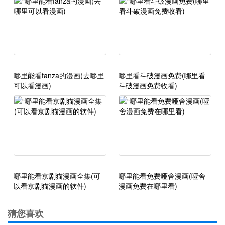
哪里能看fanza的漫画(去哪里
哪里看斗破漫画免费(哪里看
可以看漫画)
斗破漫画免费收看)
哪里能看京剧猫漫画全集(可
哪里能看免费哑舍漫画(哑舍
以看京剧猫漫画的软件)
漫画免费在哪里看)
猜您喜欢