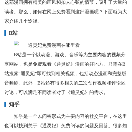
这部漫画拥有精美的画风和扣人心弦的情节，吸引了大量的
读者。那么，如何在网上免费看到这部漫画呢？下面就为大
家介绍几个途径。
B站
B站是一个以动漫、游戏、音乐等为主要内容的视频分
享网站，也是免费观看《通灵妃》漫画的好地方。只需在B
站搜索“通灵妃”即可找到相关视频，包括动态漫画和完整版
音频剧。此外，B站还有很多相关的二次创作视频和评论区
讨论，可以满足不同读者对于《通灵妃》的需求。
知乎
知乎是一个以问答形式为主要内容的社交平台，在这里
也可以找到关于《通灵妃》免费阅读的问题及回答。很多知