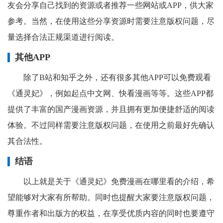
友会分享自己找到的资源或者推荐一些网站或APP，供大家
参考。当然，在使用这些分享资源时需要注意版权问题，尽
量选择合法正规渠道进行阅读。
其他APP
除了B站和知乎之外，还有很多其他APP可以免费观看
《通灵妃》，例如起点中文网、快看漫画等等。这些APP都
提供了丰富的国产漫画资源，并且拥有更加便捷舒适的阅读
体验。不过同样需要注意版权问题，在使用之前最好先确认
其合法性。
结语
以上就是关于《通灵妃》免费漫画在哪里看的介绍，希
望能够对大家有所帮助。同时也提醒大家要注意版权问题，
尊重作者和出版方的权益，在享受优质内容的同时也要遵守