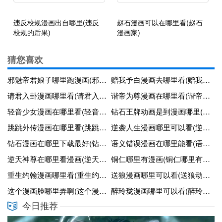
违反校规漫画出自哪里(违反
赵石漫画可以在哪里看(赵石
校规的后果)
漫画家)
猜您喜欢
邪魅帝君娘子哪里跑漫画(邪魅帝妃)
赠我予白漫画去哪里看(赠我予白在哪可以看)
请君入卦漫画哪里看(请君入卦在线阅读)
谐帝为尊漫画在哪里看(谐帝为尊漫画在线观看)
轻音少女漫画在哪里看(轻音少女是漫画改吗)
钻石王牌动画是到漫画哪里(钻石王牌动画对应漫画)
跳跳外传漫画在哪里看(跳跳外传五十二)
逆袭人生漫画哪里可以看(逆袭人生土豪漫画)
钻石漫画在哪里下载最好(钻石娱乐漫画)
语义错误漫画在哪里能看(语义错误漫画大结局是啥)
逆天神尊在哪里看漫画(逆天神尊在哪里看漫画全集)
铜仁哪里有漫画(铜仁哪里有漫画卖)
重生约翰漫画哪里看(重生约翰中文版)
送狼漫画哪里可以看(送狼动漫)
这个漫画脸哪里弄啊(这个漫画怎么得)
醉玲珑漫画哪里可以看(醉玲珑漫画免费下拉式)
今日推荐