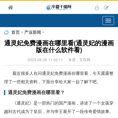
切
换
导
首页
>
产业新闻
>
航
通灵妃免费漫画在哪里看(通灵妃的漫画
版在什么软件看)
2023-08-06 11:02:11
来源：互联网
最近很多人在问通灵妃免费漫画在哪里看，今天露露整
理了一些相关资料，下面分享给大家一起了解下吧。
通灵妃免费漫画在哪里看？
《通灵妃》是一部热门的国产漫画，讲述了一个女孩穿
越到古代成为了皇后，并与帝王展开了一段传奇爱情故事。