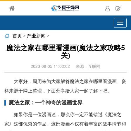
切
换
导
首页
>
产业新闻
>
航
魔法之家在哪里看漫画(魔法之家攻略5
关)
2023-08-05 11:02:02
来源：互联网
大家好，周周来为大家解答魔法之家在哪里看漫画，资
料来源于网上整理，下面分享给大家一起了解下吧。
魔法之家：一个神奇的漫画世界
如果你是一位漫画迷，那么你一定不能错过《魔法之
家》这部优秀的作品。这部漫画不仅有着丰富的故事情节和