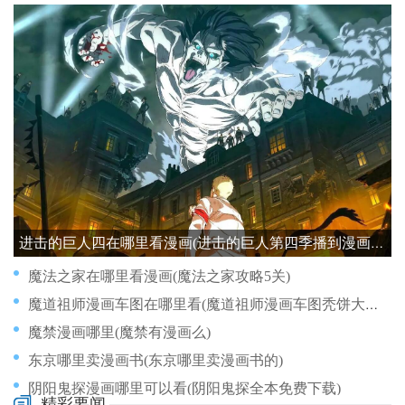
进击的巨人四在哪里看漫画(进击的巨人第四季播到漫画哪里)
魔法之家在哪里看漫画(魔法之家攻略5关)
魔道祖师漫画车图在哪里看(魔道祖师漫画车图秃饼大刀刀)
魔禁漫画哪里(魔禁有漫画么)
东京哪里卖漫画书(东京哪里卖漫画书的)
阴阳鬼探漫画哪里可以看(阴阳鬼探全本免费下载)
精彩要闻