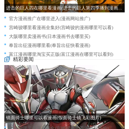
进击的巨人四在哪里看漫画(进击的巨人第四季播到漫画哪里)
官方漫画推广在哪里进入(漫画网站推广)
宫崎骏哪里看漫画全集好(宫崎骏的漫画哪里可以看)
大阪哪里卖漫画书(日本漫画书去哪里买)
奉旨出征漫画哪里看(奉旨出征快看漫画)
富江漫画哪里淘宝买正版(富江漫画在哪里可以看到)
精彩要闻
富江漫画哪里有看(富江漫画哪里可以看到)
奉旨出征漫画全集哪里看(奉旨出征免费漫画下拉式360漫画)
宫崎骏漫画在哪里看(宫崎骏的动漫哪里看)
夺心魔漫画哪里看(夺心魔萌娘百科)
宫女也很美在哪里看漫画(宫女都很漂亮吗)
镜面骑士哪里可以看漫画(假面骑士镜飞彩图片)
宫崎骏哪里看漫画最全(宫崎骏哪里看漫画最全的)