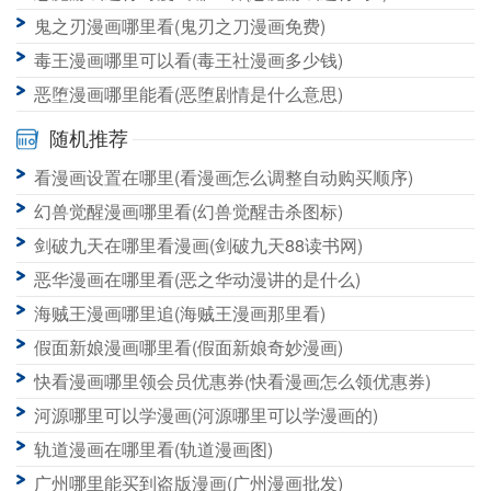
鬼之刃漫画哪里看(鬼刃之刀漫画免费)
毒王漫画哪里可以看(毒王社漫画多少钱)
恶堕漫画哪里能看(恶堕剧情是什么意思)
随机推荐
看漫画设置在哪里(看漫画怎么调整自动购买顺序)
幻兽觉醒漫画哪里看(幻兽觉醒击杀图标)
剑破九天在哪里看漫画(剑破九天88读书网)
恶华漫画在哪里看(恶之华动漫讲的是什么)
海贼王漫画哪里追(海贼王漫画那里看)
假面新娘漫画哪里看(假面新娘奇妙漫画)
快看漫画哪里领会员优惠券(快看漫画怎么领优惠券)
河源哪里可以学漫画(河源哪里可以学漫画的)
轨道漫画在哪里看(轨道漫画图)
广州哪里能买到盗版漫画(广州漫画批发)