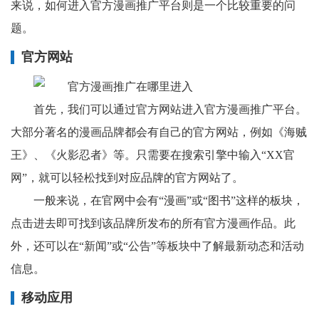
来说，如何进入官方漫画推广平台则是一个比较重要的问
题。
官方网站
首先，我们可以通过官方网站进入官方漫画推广平台。
大部分著名的漫画品牌都会有自己的官方网站，例如《海贼
王》、《火影忍者》等。只需要在搜索引擎中输入“XX官
网”，就可以轻松找到对应品牌的官方网站了。
一般来说，在官网中会有“漫画”或“图书”这样的板块，
点击进去即可找到该品牌所发布的所有官方漫画作品。此
外，还可以在“新闻”或“公告”等板块中了解最新动态和活动
信息。
移动应用