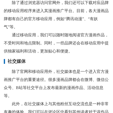
除了通过浏览器访问官网外，我们还可以下载对应品牌
的移动应用程序来进入其漫画推广平台。目前，各大漫画品
牌都有自己的官方移动应用，例如“腾讯动漫”、“有妖
气”等。
通过移动应用，我们可以随时随地阅读官方漫画作品，
不受时间和地点限制。同时，一些品牌还会在移动应用中提
供独家福利和活动，更加贴心和便捷。
社交媒体
除了官网和移动应用外，社交媒体也是一个进入官方漫
画推广平台的重要途径。很多漫画品牌都会在微博、微信公
众号、B站等社交平台上发布最新的漫画作品、活动信息
等。
此外，在社交媒体上与其他粉丝互动交流也是一种非常
有趣的体验。我们可以在评论区中看到其他读者对于该作品