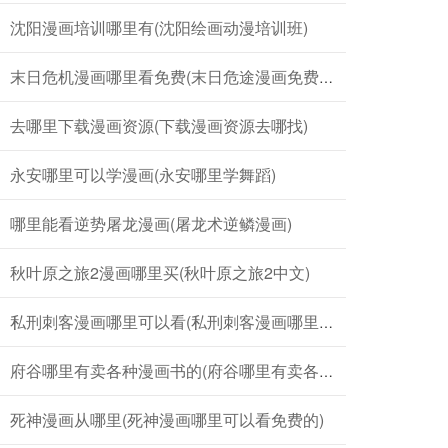
沈阳漫画培训哪里有(沈阳绘画动漫培训班)
末日危机漫画哪里看免费(末日危途漫画免费观看)
去哪里下载漫画资源(下载漫画资源去哪找)
永安哪里可以学漫画(永安哪里学舞蹈)
哪里能看逆势屠龙漫画(屠龙术逆鳞漫画)
秋叶原之旅2漫画哪里买(秋叶原之旅2中文)
私刑刺客漫画哪里可以看(私刑刺客漫画哪里可以看啊)
府谷哪里有卖各种漫画书的(府谷哪里有卖各种漫画书的店)
死神漫画从哪里(死神漫画哪里可以看免费的)