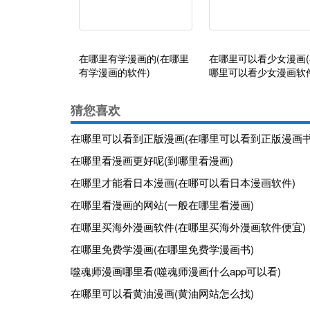
在哪里有学漫画的(在哪里
在哪里可以看少女漫画(
有学漫画的软件)
哪里可以看少女漫画软件
猜您喜欢
在哪里可以看到正版漫画(在哪里可以看到正版漫画书
在哪里看漫画更好呢(到哪里看漫画)
在哪里才能看日本漫画(在哪可以看日本漫画软件)
在哪里看漫画的网站(一般在哪里看漫画)
在哪里买海外漫画软件(在哪里买海外漫画软件便宜)
在哪里免费学漫画(在哪里免费学漫画书)
噬魂师漫画哪里看(噬魂师漫画什么app可以看)
在哪里可以看黄油漫画(黄油网站怎么找)