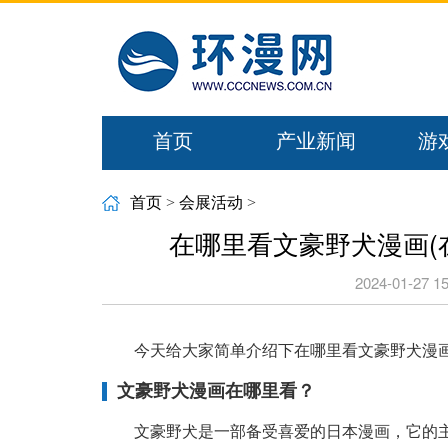
首页
产业新闻
游
首页
>
会展活动
>
在哪里看文豪野犬漫画(
2024-01-27 15
今天给大家简单介绍下在哪里看文豪野犬漫
文豪野犬漫画在哪里看？
文豪野犬是一部备受喜爱的日本漫画，它的