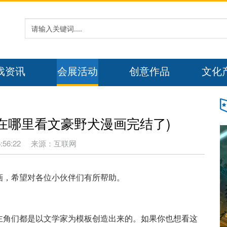
戏资讯
会展活动
创意作品
文化
在哪里看文豪野犬漫画完结了)
:56:22
来源：互联网
画，希望对各位小伙伴们有所帮助。
主角们都是以文学家为模板创造出来的。如果你也想看这