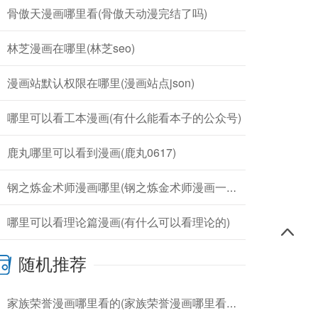
骨傲天漫画哪里看(骨傲天动漫完结了吗)
林芝漫画在哪里(林芝seo)
漫画站默认权限在哪里(漫画站点json)
哪里可以看工本漫画(有什么能看本子的公众号)
鹿丸哪里可以看到漫画(鹿丸0617)
钢之炼金术师漫画哪里(钢之炼金术师漫画一共多少话)
哪里可以看理论篇漫画(有什么可以看理论的)
随机推荐
家族荣誉漫画哪里看的(家族荣誉漫画哪里看的最全)