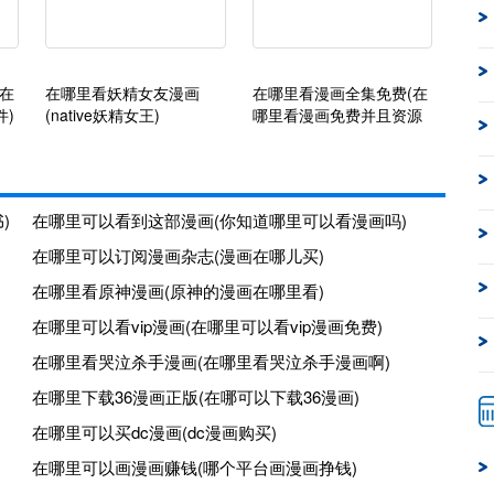
在
在哪里看妖精女友漫画
在哪里看漫画全集免费(在
)
(native妖精女王)
哪里看漫画免费并且资源
很多)
)
在哪里可以看到这部漫画(你知道哪里可以看漫画吗)
在哪里可以订阅漫画杂志(漫画在哪儿买)
在哪里看原神漫画(原神的漫画在哪里看)
在哪里可以看vip漫画(在哪里可以看vip漫画免费)
在哪里看哭泣杀手漫画(在哪里看哭泣杀手漫画啊)
在哪里下载36漫画正版(在哪可以下载36漫画)
在哪里可以买dc漫画(dc漫画购买)
在哪里可以画漫画赚钱(哪个平台画漫画挣钱)