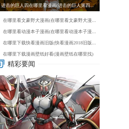
进击的巨人四在哪里看漫画(进击的巨人第四季播到漫画哪里)
在哪里看文豪野犬漫画(在哪里看文豪野犬漫画完结了)
在哪里看动漫本子漫画(在哪里看动漫本子漫画免费)
在哪里下载快看漫画旧版(快看漫画2018旧版下载)
在哪里下载漫画壁纸好看(漫画壁纸在哪里找)
精彩要闻
在哪里下载漫画至尊神魔(至尊神魔看漫画)
在哪里投稿漫画赚钱多(去哪里投稿漫画)
圈养漫画在哪里看(《圈养》)
在哪里看漫画不付费(在哪里看漫画不用付钱)
在哪里下载漫画书(怎么下载漫画书)
在哪里看无码漫画(有码漫画怎么不见了)