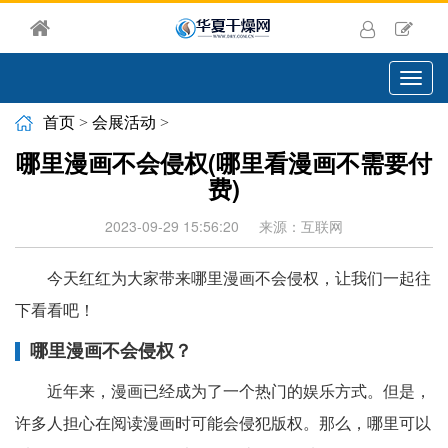
切
换
导
首页
>
会展活动
>
航
哪里漫画不会侵权(哪里看漫画不需要付
费)
2023-09-29 15:56:20
来源：互联网
今天红红为大家带来哪里漫画不会侵权，让我们一起往
下看看吧！
哪里漫画不会侵权？
近年来，漫画已经成为了一个热门的娱乐方式。但是，
许多人担心在阅读漫画时可能会侵犯版权。那么，哪里可以