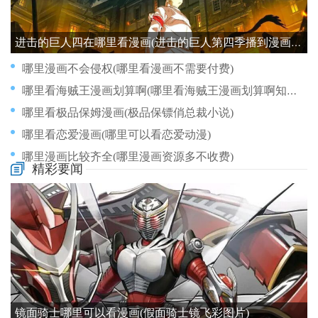
进击的巨人四在哪里看漫画(进击的巨人第四季播到漫画哪里)
哪里漫画不会侵权(哪里看漫画不需要付费)
哪里看海贼王漫画划算啊(哪里看海贼王漫画划算啊知乎)
哪里看极品保姆漫画(极品保镖俏总裁小说)
哪里看恋爱漫画(哪里可以看恋爱动漫)
哪里漫画比较齐全(哪里漫画资源多不收费)
精彩要闻
哪里看漫画app(哪儿看漫画)
哪里的香气Love漫画(哪里的香气漫画第10话)
哪里有福利漫画(有没有送福利的动漫)
哪里有色漫画看(什么软件可以看带颜色的漫画)
哪里有高冷女主的漫画推荐(高冷女主动漫头像)
镜面骑士哪里可以看漫画(假面骑士镜飞彩图片)