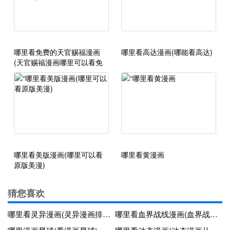
哪里看免费的天官赐福漫画
哪里看高达漫画(哪能看高达)
(天官赐福漫画哪里可以看免
费的)
哪里看美版漫画(哪里可以看
哪里看黄漫画
原版美漫)
猜您喜欢
哪里看灵异漫画(灵异漫画排名)
哪里看血界战线漫画(血界战线漫画更新到哪)