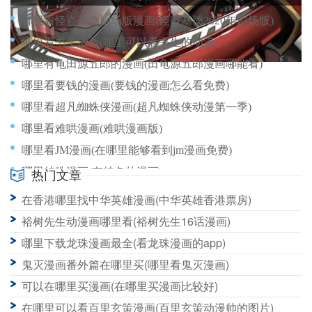
哪里看怪盗基德剧场版漫画(怪盗基德2020年剧场版)
哪里看书生漫画(哪里可以看书生的动漫)
哪里有龟田源五郎的漫画(田龟源五郎漫画哪能看)
哪里看要钱的漫画(要钱的漫画怎么看免费)
哪里看超凡蜘蛛侠漫画(超凡蜘蛛侠动漫第一季)
哪里看难哄漫画(难哄漫画版)
哪里看JM漫画(在哪里能够看到jm漫画免费)
哪里特殊漫画(有特色的漫画)
热门文章
哪里有空房漫画(有空房吗漫画免费)
在香港哪里找中华英雄漫画(中华英雄香港票房)
哪里看漫画可以免费的软件(在哪里看漫画免费哪个软件)
裕树先生动漫画哪里看(裕树先生16话漫画)
哪里下载龙珠漫画最全(看龙珠漫画的app)
鬼灭漫画番外篇在哪里买(哪里看鬼灭漫画)
可以在哪里买漫画(在哪里买漫画比较好)
在哪里可以看百里玄策漫画(百里玄策动漫帅的图片)