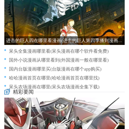
进击的巨人四在哪里看漫画(进击的巨人第四季播到漫画哪里)
呆头全集漫画哪里看(呆头漫画在哪个软件看免费)
国外小说漫画从哪里看到(外国漫画一般在哪里看)
国内台版漫画哪里买(台版漫画在哪个app购买)
哈哈漫画首页在哪里(哈哈漫画首页在哪里找)
呆头农场漫画在哪里(呆头农场漫画全集下载)
精彩要闻
哆啦A梦漫画哪里(哆啦a梦漫画在哪儿看)
咕哒子漫画哪里看(咕哒子漫画头像)
各种漫画都在哪里看啊(漫画在哪里看比较齐全)
古龙群侠传漫画哪里有得卖(古龙群侠传漫画下载)