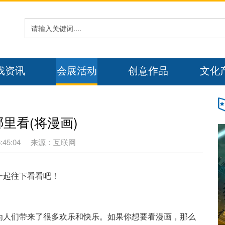
戏资讯
会展活动
创意作品
文化
里看(将漫画)
:45:04
来源：互联网
一起往下看看吧！
为人们带来了很多欢乐和快乐。如果你想要看漫画，那么