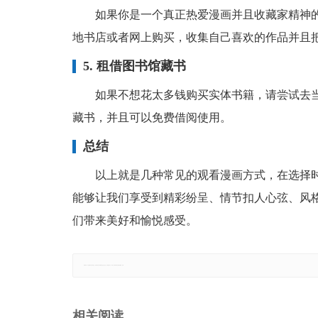
如果你是一个真正热爱漫画并且收藏家精神
地书店或者网上购买，收集自己喜欢的作品并且
5. 租借图书馆藏书
如果不想花太多钱购买实体书籍，请尝试去
藏书，并且可以免费借阅使用。
总结
以上就是几种常见的观看漫画方式，在选择
能够让我们享受到精彩纷呈、情节扣人心弦、风
们带来美好和愉悦感受。
郑重声明：本文版权归原作者所有，转载文章仅为传播更多信息之目的，如有侵权行为，请第一时间联系我们修改或删除，多谢。
相关阅读