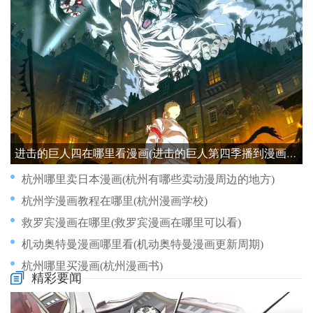
进击的巨人四在哪里看漫画(进击的巨人第四季播到漫画哪里)
杭州哪里卖日本漫画(杭州有哪些卖动漫周边的地方)
杭州学漫画教程在哪里(杭州漫画学校)
救罗宾漫画在哪里(救罗宾漫画在哪里可以看)
机动奥特曼漫画哪里看(机动奥特曼漫画更新周期)
杭州哪里买漫画(杭州漫画书)
精彩要闻
晋城哪里学漫画的多些(晋城比较有实力的画室)
救赎漫画哪里免费看(救赎漫画)