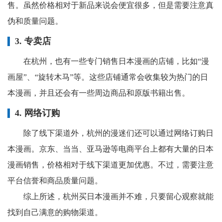
售。虽然价格相对于新品来说会便宜很多，但是需要注意真
伪和质量问题。
3. 专卖店
在杭州，也有一些专门销售日本漫画的店铺，比如“漫
画屋”、“旋转木马”等。这些店铺通常会收集较为热门的日
本漫画，并且还会有一些周边商品和原版书籍出售。
4. 网络订购
除了线下渠道外，杭州的漫迷们还可以通过网络订购日
本漫画。京东、当当、亚马逊等电商平台上都有大量的日本
漫画销售，价格相对于线下渠道更加优惠。不过，需要注意
平台信誉和商品质量问题。
综上所述，杭州买日本漫画并不难，只要留心观察就能
找到自己满意的购物渠道。