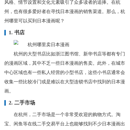
风格、情节设置和文化元素吸引了众多读者的追捧。在杭
州，也有很多爱好者在寻找日本漫画的销售渠道。那么，杭
州哪里可以买到日本漫画呢？
1. 书店
杭州的大型书店比如浙江图书馆、新华书店等都有专门
的漫画区域，其中不乏一些日本漫画的售卖。此外，在城市
中心区域也有一些私人经营的小型书店，这些小书店通常会
收集一些比较冷门或是难以在大型连锁书店中找到的日本漫
画。
2. 二手市场
在杭州，二手市场是一个非常受欢迎的购物方式。淘
宝、闲鱼等在线二手交易平台上也能够找到不少日本漫画出