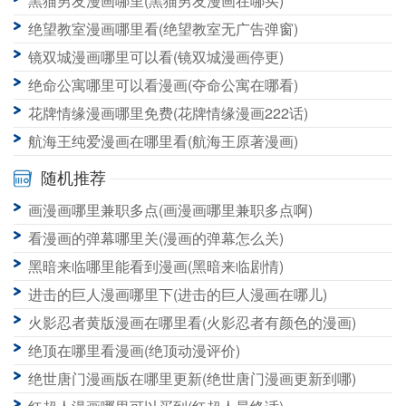
黑猫男友漫画哪里(黑猫男友漫画在哪买)
绝望教室漫画哪里看(绝望教室无广告弹窗)
镜双城漫画哪里可以看(镜双城漫画停更)
绝命公寓哪里可以看漫画(夺命公寓在哪看)
花牌情缘漫画哪里免费(花牌情缘漫画222话)
航海王纯爱漫画在哪里看(航海王原著漫画)
随机推荐
画漫画哪里兼职多点(画漫画哪里兼职多点啊)
看漫画的弹幕哪里关(漫画的弹幕怎么关)
黑暗来临哪里能看到漫画(黑暗来临剧情)
进击的巨人漫画哪里下(进击的巨人漫画在哪儿)
火影忍者黄版漫画在哪里看(火影忍者有颜色的漫画)
绝顶在哪里看漫画(绝顶动漫评价)
绝世唐门漫画版在哪里更新(绝世唐门漫画更新到哪)