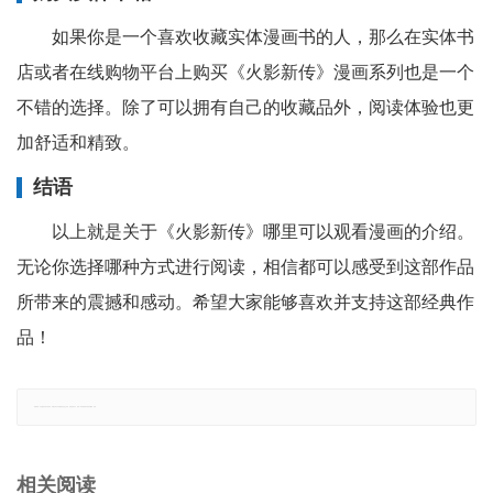
如果你是一个喜欢收藏实体漫画书的人，那么在实体书
店或者在线购物平台上购买《火影新传》漫画系列也是一个
不错的选择。除了可以拥有自己的收藏品外，阅读体验也更
加舒适和精致。
结语
以上就是关于《火影新传》哪里可以观看漫画的介绍。
无论你选择哪种方式进行阅读，相信都可以感受到这部作品
所带来的震撼和感动。希望大家能够喜欢并支持这部经典作
品！
郑重声明：本文版权归原作者所有，转载文章仅为传播更多信息之目的，如有侵权行为，请第一时间联系我们修改或删除，多谢。
相关阅读