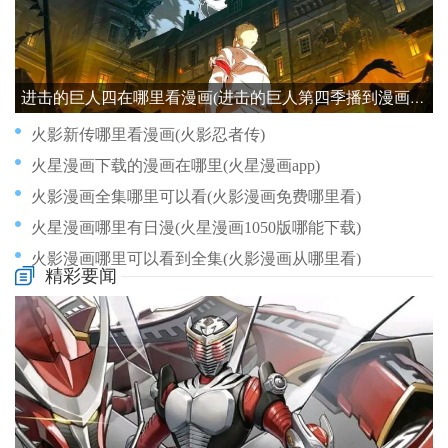
进击的巨人四在哪里看漫画(进击的巨人第四季播到漫画哪里)
火影新传哪里看漫画(火影忍者传)
火星漫画下载的漫画在哪里(火星漫画app)
火影漫画全集哪里可以看(火影漫画免费哪里看)
火星漫画哪里有日漫(火星漫画1050版哪能下载)
火影漫画哪里可以看到全集(火影漫画从哪里看)
精彩要闻
火影忍者在哪里买漫画书(火影忍者在哪里买漫画书比较好)
火星漫画文件夹在哪里看(火星漫画app安全吗)
火玫瑰哪里免费看漫画(火玫瑰哪里可以看到)
火星漫画哪里下载的(火星漫画1050版哪能下载)
火星漫画哪里可以下载小说(火星漫画1050版哪能下载)