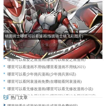
哪里可以看立绘小说漫画(立绘平台)
哪里可以看雀鬼漫画(gui雀)
哪里可以看更新韩剧呢漫画(看韩剧漫画的软件)
镜面骑士哪里可以看漫画(假面骑士镜飞彩图片)
哪里可以看消防漫画全集(消防漫画大全手绘图画)
哪里可以看夜叉魔女漫画(夜叉漫画结局)
哪里可以看爱之屋漫画(哪里可以看爱之屋漫画)
哪里可以看漫画不用钱(哪里看漫画不用钱2021)
哪里可以看少年佣兵漫画(少年佣兵第6话)
哪里可以看阿衰漫画免费(在哪能看阿衰漫画)
哪里可以看无修改漫画(哪里可以看无修改漫画小说)
哪里可以看绿色星球漫画(哪里可以看绿色星球漫画完整版)
热门文章
哪里可以看天坑猎鹰漫画(天坑鹰猎免费观看全集的软件)
哪里能看生或死的漫画(生或死是免费的吗)