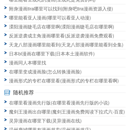
哪里可以看盗版小说漫画(哪里可以看盗版小说漫画软件)
附身漫画tira哪里可以找到(附身吧tira漫画资源入侵)
哪里能看亚人漫画(哪里可以看亚人动漫)
溧阳漫画睫毛店在哪里啊(溧阳漫画睫毛店在哪里啊)
反派逆袭成主角漫画哪里看(反派逆袭漫画免费观看)
天龙八部漫画哪里能看到(天龙八部漫画哪里能看到全集)
日本bl漫画在哪里下载(日本本土漫画软件)
漫画同人本哪里找
在哪里变成漫画脸(怎么转换漫画脸)
漫画形式的专栏在哪里看(漫画形式的专栏在哪里看啊)
随机推荐
在哪里看漫画先行版(在哪里看漫画先行版的小说)
魔剑王漫画出自哪里(魔剑王漫画免费阅读下拉式六-百度)
灵异漫画在哪里下载(灵异漫画在线)
温州鹿城哪里有漫画书卖(温州漫画书店)