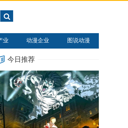
产业
动漫企业
图说动漫
今日推荐