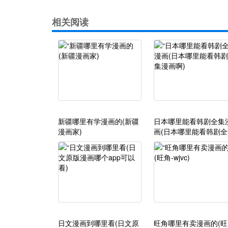
相关阅读
新疆哪里有学漫画的(新疆
日本哪里能看韩剧全集
漫画家)
画(日本哪里能看韩剧全
漫画啊)
日文漫画到哪里看(日文原
旺角哪里有卖漫画的(旺