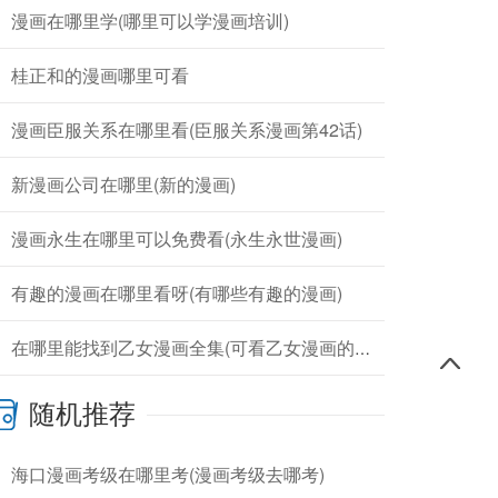
漫画在哪里学(哪里可以学漫画培训)
桂正和的漫画哪里可看
漫画臣服关系在哪里看(臣服关系漫画第42话)
新漫画公司在哪里(新的漫画)
漫画永生在哪里可以免费看(永生永世漫画)
有趣的漫画在哪里看呀(有哪些有趣的漫画)
在哪里能找到乙女漫画全集(可看乙女漫画的公众号)
随机推荐
海口漫画考级在哪里考(漫画考级去哪考)