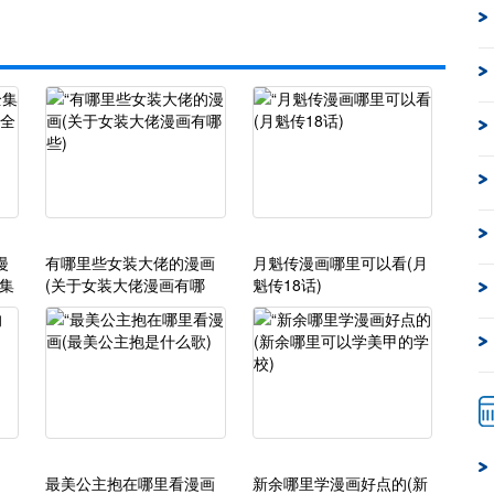
漫
有哪里些女装大佬的漫画
月魁传漫画哪里可以看(月
集
(关于女装大佬漫画有哪
魁传18话)
些)
最美公主抱在哪里看漫画
新余哪里学漫画好点的(新