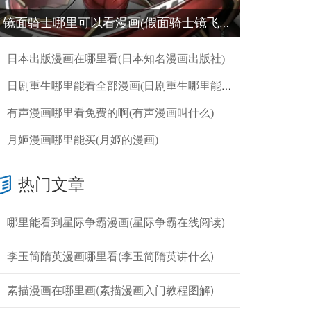
镜面骑士哪里可以看漫画(假面骑士镜飞彩图片)
日本出版漫画在哪里看(日本知名漫画出版社)
日剧重生哪里能看全部漫画(日剧重生哪里能看全部漫画啊)
有声漫画哪里看免费的啊(有声漫画叫什么)
月姬漫画哪里能买(月姬的漫画)
旋风少女漫画在哪里看(旋风少女第一季漫画)
热门文章
日语版漫画哪里可以看(哪里可以看到日语漫画)
哪里能看到星际争霸漫画(星际争霸在线阅读)
昼夜连绵漫画哪里可以看(昼夜连绵漫画贴吧)
新龙珠从哪里能看漫画(新龙珠国语全集)
李玉简隋英漫画哪里看(李玉简隋英讲什么)
昆山哪里借漫画书(昆山哪里有学漫画的地方)
素描漫画在哪里画(素描漫画入门教程图解)
有些日本漫画在哪里看(有没有看日本漫画)