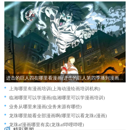
进击的巨人四在哪里看漫画(进击的巨人第四季播到漫画哪里)
上海哪里有漫画培训(上海动漫绘画培训机构)
临湘哪里可以学漫画(临湘哪里可以学漫画培训)
业务从哪里来漫画(业务来源有哪些)
龙珠哪里能看全部漫画啊(哪里可以看龙珠z漫画)
龙珠af漫画哪里有卖(龙珠af哔哩哔哩)
精彩要闻